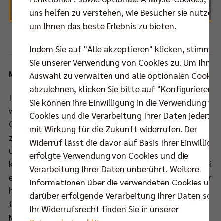
uns helfen zu verstehen, wie Besucher sie nutzen,
um Ihnen das beste Erlebnis zu bieten.
Indem Sie auf "Alle akzeptieren" klicken, stimmen
Sie unserer Verwendung von Cookies zu. Um Ihre
Mit viel Ruhe zum nächsten Sieg
Auswahl zu verwalten und alle optionalen Cookie
abzulehnen, klicken Sie bitte auf "Konfigurieren".
Im Moment muss man sich schon die Frage stellen,
Sie können ihre Einwilligung in die Verwendung vo
wer diesen VfB Friedrichshafen aufhalten soll.
Cookies und die Verarbeitung Ihrer Daten jederzei
Gegen den TSV Herrsching blieb der Vize-Meister
mit Wirkung für die Zukunft widerrufen. Der
zum fünften Mal in dieser Saison ohne Satzverlust
Widerruf lässt die davor auf Basis Ihrer Einwilligu
und sammelte die Punkte 19 bis 21 ein, die für ein
erfolgte Verwendung von Cookies und die
komfortables Polster von ganzen sieben Zählern (bei
Verarbeitung Ihrer Daten unberührt. Weitere
einem Spiel mehr) auf die United Volleys sorgen. „Wir
Informationen über die verwendeten Cookies und
haben in Satz eins und drei zurückgelegen und sind
darüber erfolgende Verarbeitung Ihrer Daten sowi
trotzdem ruhig geblieben. Da mache ich meiner
Ihr Widerrufsrecht finden Sie in unserer
Mannschaft ein Kompliment. Wir haben darauf