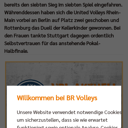
bereits den siebten Sieg im siebten Spiel eingefahren.
Währenddessen haben sich die United Volleys Rhein-
Main vorbei an Berlin auf Platz zwei geschoben und
Rottenburg das Duell der Kellerkinder gewonnen. Bei
den Frauen tankte Stuttgart dagegen ordentlich
Selbstvertrauen für das anstehende Pokal-
Halbfinale.
Willkommen bei BR Volleys
Unsere Website verwendet notwendige Cookies,
um sicherzustellen, dass sie wie erwartet
funktioniert sowie optionale Analyse-Cookies, die