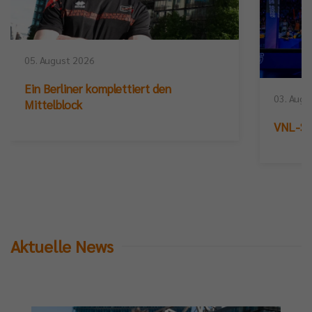
05. August 2026
Ein Berliner komplettiert den
03. Augu
Mittelblock
VNL-Sil
Aktuelle News