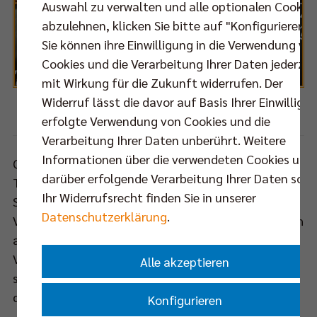
Auswahl zu verwalten und alle optionalen Cookie
abzulehnen, klicken Sie bitte auf "Konfigurieren".
Sie können ihre Einwilligung in die Verwendung vo
Cookies und die Verarbeitung Ihrer Daten jederzei
mit Wirkung für die Zukunft widerrufen. Der
Widerruf lässt die davor auf Basis Ihrer Einwilligu
Foto: Eckhard Herfet
erfolgte Verwendung von Cookies und die
Verarbeitung Ihrer Daten unberührt. Weitere
Informationen über die verwendeten Cookies und
Quasi vom Start weg lief der innovative 3D-
darüber erfolgende Verarbeitung Ihrer Daten sowi
Trikotkonfigurator als eine Maßnahme von ZEICHEN
Ihr Widerrufsrecht finden Sie in unserer
SETZEN für den Nachwuchs! heiß. Insgesamt 21
Datenschutzerklärung
.
Vereine und 25 Schulen nutzten die Möglichkeit, sich
auf
www.zeichen-setzen.berlin
einen nach eigenen
Vorstellungen individualisierten Trikotsatz zu
Alle akzeptieren
sichern. 64 Sätze (bestehend aus Trikot und Hose,
damit in Summe rund 1500 Teile) wurden bestellt.
Konfigurieren