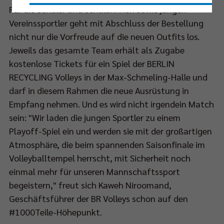
Für die Schüler und Schülerinnen sowie jungen
Nur essenzielle Cookies akzeptieren
Vereinssportler geht mit Abschluss der Bestellung
nicht nur die Vorfreude auf die neuen Outfits los.
Impressum
|
Datenschutzerklärung
Jeweils das gesamte Team erhält als Zugabe
kostenlose Tickets für ein Spiel der BERLIN
RECYCLING Volleys in der Max-Schmeling-Halle und
darf in diesem Rahmen die neue Ausrüstung in
Empfang nehmen. Und es wird nicht irgendein Match
sein: "Wir laden die jungen Sportler zu einem
Playoff-Spiel ein und werden sie mit der großartigen
Atmosphäre, die beim spannenden Saisonfinale im
Volleyballtempel herrscht, mit Sicherheit noch
einmal mehr für unseren Mannschaftssport
begeistern," freut sich Kaweh Niroomand,
Geschäftsführer der BR Volleys schon auf den
#1000Teile-Höhepunkt.