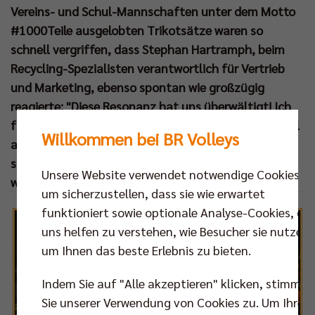
Vereins- und Schul-Mannschaften unter dem Motto
#1000Teile ausgelobten Trikotsätze waren so
schnell vergriffen, dass Stephan Hartramph, beim
Recycling-Spezialisten verantwortlich für Vertrieb
und Marketing, ebenso spontan wie großzügig
reagierte: "Diese Resonanz hat uns überwältigt! Ich
freue mich daher, dass wir unser Budget noch einmal
Willkommen bei BR Volleys
aufstocken konnten und damit nicht nur 1000
sondern fast 1500 Teile an die Nachwuchssportler
Unsere Website verwendet notwendige Cookies,
weitergeben."
um sicherzustellen, dass sie wie erwartet
funktioniert sowie optionale Analyse-Cookies, die
uns helfen zu verstehen, wie Besucher sie nutzen,
um Ihnen das beste Erlebnis zu bieten.
Indem Sie auf "Alle akzeptieren" klicken, stimmen
Sie unserer Verwendung von Cookies zu. Um Ihre