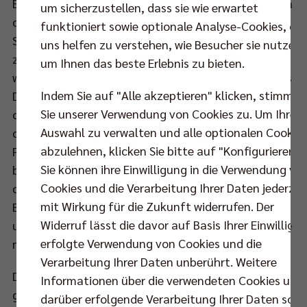
Eine frühe Premiere gab es auch für die Zuschauer in
um sicherzustellen, dass sie wie erwartet
der Arena: VfB Coach Vital Heynen forderte beim
funktioniert sowie optionale Analyse-Cookies, die
Stand von 4-6 einen Übertritt der Drei-Meter-Linie
uns helfen zu verstehen, wie Besucher sie nutzen,
zu überprüfen, wurde aber von der Zeitlupe
um Ihnen das beste Erlebnis zu bieten.
widerlegt. Es war das erste Mal in der Geschichte des
Indem Sie auf "Alle akzeptieren" klicken, stimmen
DVV-Pokals, dass ein Trainer eine Entscheidung
Sie unserer Verwendung von Cookies zu. Um Ihre
challengen konnte. Mit laufender Spielzeit fanden
Auswahl zu verwalten und alle optionalen Cookie
die Favoriten schlussendlich immer besser in die
abzulehnen, klicken Sie bitte auf "Konfigurieren".
Partie, Bühl leistete sich mehr Fehler und so folgte
Sie können ihre Einwilligung in die Verwendung vo
beim 12-12 der Ausgleich. Mehr und mehr nahmen
Cookies und die Verarbeitung Ihrer Daten jederzei
die Häfler jetzt das Heft in die Hand, auch weil der
mit Wirkung für die Zukunft widerrufen. Der
Block jetzt deutlich effektiver agierte. Über 15-13
Widerruf lässt die davor auf Basis Ihrer Einwilligu
und 18-14 marschierte der VfB davon und markierte
erfolgte Verwendung von Cookies und die
mit 25-20 den ersten Satzgewinn.
Verarbeitung Ihrer Daten unberührt. Weitere
Das Friedrichshafner Getriebe lief nun wie
Informationen über die verwendeten Cookies und
geschmiert, während Bühl mit eigenen Fehlern zu
darüber erfolgende Verarbeitung Ihrer Daten sowi