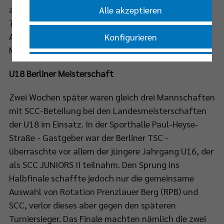
auf die Zähne beißen, denn nach dem Frühstück um
Alle akzeptieren
7.00 Uhr ging es direkt zum Frühsport. Diese harte
Arbeit in Vorbereitung auf die Berliner
Konfigurieren
Meisterschaften sollte sich jedoch auszahlen …
Nur essenzielle Cookies akzeptieren
U18 Berliner Meisterschaft
Impressum
|
Datenschutzerklärung
Zwei Wochen später waren gleich drei Mannschaften
mit SCC-Beteilung bei den Landesmeisterschaften
der U18 im Einsatz. In der Sporthalle Paul-Heyse-
Straße - Gastgeber war der Berliner TSC -
überraschte vor allem der jüngere Jahrgang U16, der
als SCC JUNIORS II teilnahm. Den Sprung ins
Halbfinale schaffte jedoch nur die gemeinsame
Auswahl von Rotation Prenzlauer Berg (RPB) und
SCC, verlor dieses aber gegen den späteren
Turniersieger. Das Finale machten nämlich die zwei