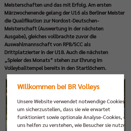
Meisterschaften und das mit Erfolg. Am ersten
Märzwochenende gelang der U16 als Berliner Meister
die Qualifikation zur Nordost-Deutschen-
Meisterschaft (Auswertung in der nächsten
Ausgabe), gleiches vollbrachte zuvor die
Auswahlmannschaft von RPB/SCC als
Drittplatzierter in der U18. Auch die nächsten
„Spieler des Monats“ stehen zur Ehrung im
Volleyballtempel bereits in den Startlöchern.
Willkommen bei BR Volleys
Unsere Website verwendet notwendige Cookies,
um sicherzustellen, dass sie wie erwartet
funktioniert sowie optionale Analyse-Cookies, die
uns helfen zu verstehen, wie Besucher sie nutzen,