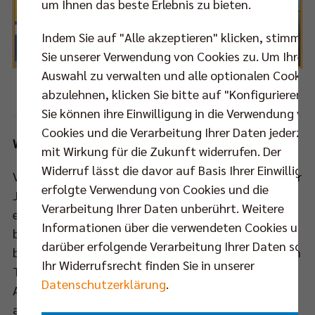
um Ihnen das beste Erlebnis zu bieten.
Indem Sie auf "Alle akzeptieren" klicken, stimmen
Sie unserer Verwendung von Cookies zu. Um Ihre
Auswahl zu verwalten und alle optionalen Cookie
abzulehnen, klicken Sie bitte auf "Konfigurieren".
Foto:
Eckhard Herfet
Sie können ihre Einwilligung in die Verwendung vo
Cookies und die Verarbeitung Ihrer Daten jederzei
Winter-Trainingslager in Clausewitz-Kaserne
mit Wirkung für die Zukunft widerrufen. Der
Widerruf lässt die davor auf Basis Ihrer Einwilligu
Vom 04. bis 09. Februar nutzten die SCC JUNIORS der
erfolgte Verwendung von Cookies und die
Jahrgänge 2005 und älter die Winterferienzeit für
Verarbeitung Ihrer Daten unberührt. Weitere
ein Trainingslager in der Kaserne Clausewitz in Burg
Informationen über die verwendeten Cookies und
bei Magdeburg. Drei Trainer betreuten dabei 40 Kids
darüber erfolgende Verarbeitung Ihrer Daten sowi
bei bis zu drei Übungseinheiten täglich. Neben einem
Ihr Widerrufsrecht finden Sie in unserer
Testspiel gegen die Landesauswahl Sachsen-
Datenschutzerklärung
.
Anhalts stand auch intensives Individualtraining
auf dem Programm. Dabei mussten die Kids richtig