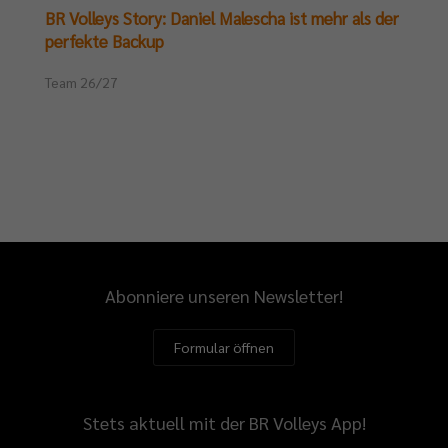
BR Volleys Story: Daniel Malescha ist mehr als der
perfekte Backup
Team 26/27
Abonniere unseren Newsletter!
Formular öffnen
Stets aktuell mit der BR Volleys App!