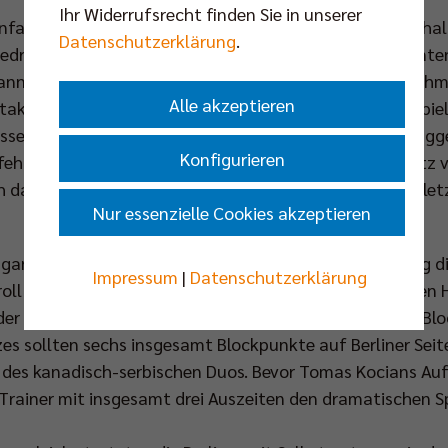
Ihr Widerrufsrecht finden Sie in unserer
nfangsphase, in der beide Teams ihren Side-Out stabil ha
Datenschutzerklärung
.
drichshafen sich erstmals abzusetzen (6:9). Erst konnten
ann schlichen sich jedoch Ungenauigkeiten in der Annahme
Alle akzeptieren
taktischer Moculescu-Kniff, der Kyle Russell als Blockspiel
isse noch einmal kurzzeitig Hoffnung (19:21). Ausschla
Konfigurieren
ehlerfrei auftrat, profitierten die Gäste im Auftaktsatz
 dafür: Ein verschlagener Service von Pujol besiegelte let
Nur essenzielle Cookies akzeptieren
angs erleichterte hoher Druck im BR Volleys Aufschlag die
Impressum
|
Datenschutzerklärung
oll entschied nun auch die längeren Ballwechsel für den
der Mittelblocker an: Vigrass per Angriff und Okolic im Bl
es sollten sechs insgesamt Blockpunkte auf Berliner Seit
 des kanadisch-serbischen Duos. Bevor Tomas Kocians Au
Trainer mit insgesamt drei Auszeiten den dramatischen Sp