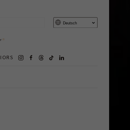
er
IORS