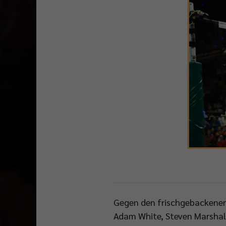
Gegen den frischgebackenen
Adam White, Steven Marshall,