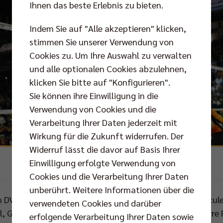
Ihnen das beste Erlebnis zu bieten.
Indem Sie auf "Alle akzeptieren" klicken,
stimmen Sie unserer Verwendung von
Cookies zu. Um Ihre Auswahl zu verwalten
und alle optionalen Cookies abzulehnen,
klicken Sie bitte auf "Konfigurieren".
Sie können ihre Einwilligung in die
Verwendung von Cookies und die
Verarbeitung Ihrer Daten jederzeit mit
Wirkung für die Zukunft widerrufen. Der
Widerruf lässt die davor auf Basis Ihrer
Einwilligung erfolgte Verwendung von
Foto:
Eckhard Herfet
Cookies und die Verarbeitung Ihrer Daten
unberührt. Weitere Informationen über die
 DVV-Pokalsieger vom Bodensee vertraute Stelian Mocule
verwendeten Cookies und darüber
 Graham Vigrass, Aleksandar Okolic, Paul Carroll, Pierre P
erfolgende Verarbeitung Ihrer Daten sowie