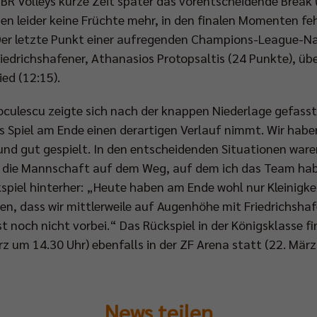
e BR Volleys kurze Zeit später das vorentscheidende Break 
n leider keine Früchte mehr, in den finalen Momenten fehl
 Der letzte Punkt einer aufregenden Champions-League-N
riedrichshafener, Athanasios Protopsaltis (24 Punkte), über
ed (12:15).
oculescu zeigte sich nach der knappen Niederlage gefasst
 Spiel am Ende einen derartigen Verlauf nimmt. Wir habe
und gut gespielt. In den entscheidenden Situationen ware
t die Mannschaft auf dem Weg, auf dem ich das Team hab
kspiel hinterher: „Heute haben am Ende wohl nur Kleinigk
, dass wir mittlerweile auf Augenhöhe mit Friedrichshaf
 noch nicht vorbei.“ Das Rückspiel in der Königsklasse f
 um 14.30 Uhr) ebenfalls in der ZF Arena statt (22. März
News teilen