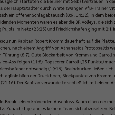
sgleich starteten die Berliner mit Selbstvertrauen in de
Ass der Hauptstädter durch White zwangen VfB-Trainer Vit
 sich ein offener Schlagabtausch (8:9, 14:12), in dem beid
idenden Momenten waren es aber die BR Volleys, die sich zu
 Pujols im Netz (23:25) und Friedrichshafen ging mit 2:1 
escu nun Kapitän Robert Kromm dauerhaft auf die Platte
ichen, nach einem Angriff von Athanasios Protopsaltis wa
 Führung (8:7). Gute Blockarbeit von Kromm und Carroll s
rvice-Ass folgen (11:8). Topscorer Carroll (25 Punkte) mac
richshafener notwendig (19:16). Beeindrucken ließen sic
schlaglinie blieb der Druck hoch, Blockpunkte von Kromm 
21:16). Der Kapitän verwandelte schließlich mit einem An
ie-Break seinen krönenden Abschluss. Kaum einen der meh
atz. Zunächst gelang es keinem Team sich abzusetzen. Be