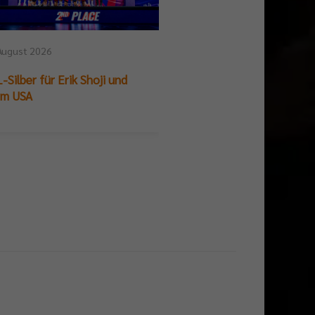
August 2026
25. Juli 2026
-Silber für Erik Shoji und
German Beach Club Fin
am USA
Titelpremiere für BR V