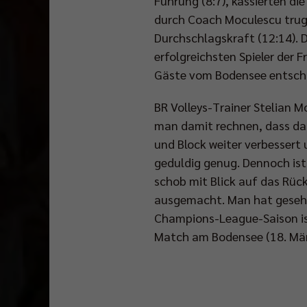
Führung (8:7), kassierten di
durch Coach Moculescu truge
Durchschlagskraft (12:14).
erfolgreichsten Spieler der F
Gäste vom Bodensee entschi
BR Volleys-Trainer Stelian M
man damit rechnen, dass das
und Block weiter verbessert 
geduldig genug. Dennoch is
schob mit Blick auf das Rüc
ausgemacht. Man hat gesehen
Champions-League-Saison ist
Match am Bodensee (18. März