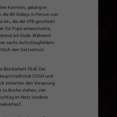
lten konnten, gelang es
 die BR Volleys in Person von
 ein, die der VfB geschickt
er für Pujol einwechselte,
ggebend am Ende: Während
 von sechs Aufschlagfehlern
ztlich den Satzverlust
 Blockarbeit (8:4). Der
 Hauptstadtclub (10:6) und
ock sicherten den Vorsprung
e zu Buche stehen, vier
fschlag im Netz landete
ielverlauf.