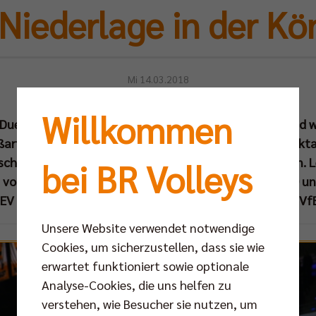
Niederlage in der Kö
Mi 14.03.2018
Willkommen
 "Duell der Giganten" erfüllte die hohen Erwartungen und
roßartige Stimmung von mehr als 6.300 Zuschauern, spek
tscheidung erst nach 130 abwechslungsreichen Minuten. 
bei BR Volleys
 vorgestellt: Mit 2:3 (22:25, 25:23, 23:25, 25:18, 12:15) u
 CEV Champions League dem weiterhin ungeschlagenen VfB
Unsere Website verwendet notwendige
Cookies, um sicherzustellen, dass sie wie
erwartet funktioniert sowie optionale
Analyse-Cookies, die uns helfen zu
verstehen, wie Besucher sie nutzen, um