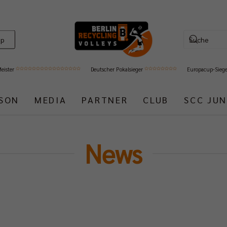
op
Meister
Deutscher Pokalsieger
Europacup-Sieg
ISON
MEDIA
PARTNER
CLUB
SCC JUN
News