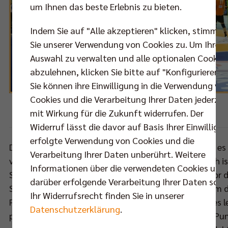
um Ihnen das beste Erlebnis zu bieten.
Indem Sie auf "Alle akzeptieren" klicken, stimmen
Sie unserer Verwendung von Cookies zu. Um Ihre
Auswahl zu verwalten und alle optionalen Cookie
abzulehnen, klicken Sie bitte auf "Konfigurieren".
Sie können ihre Einwilligung in die Verwendung vo
Cookies und die Verarbeitung Ihrer Daten jederzei
mit Wirkung für die Zukunft widerrufen. Der
Foto:
Eckhard Herfet
Widerruf lässt die davor auf Basis Ihrer Einwilligu
erfolgte Verwendung von Cookies und die
Die regelmäßigen Besucher im Volleyballtempel wird es 
Verarbeitung Ihrer Daten unberührt. Weitere
verwundern: Eine halbe Stunde später als gewöhnlich i
Informationen über die verwendeten Cookies und
Samstagabend der Anpfiff zum letzten Heimspiel vor 
darüber erfolgende Verarbeitung Ihrer Daten sowi
Start 17/18. Der Grund dafür ist simpel. Im Kampf um 
Ihr Widerrufsrecht finden Sie in unserer
Playoff-Plätze werden alle Hauptrundenmatches des l
Datenschutzerklärung
.
parallel angepfiffen. Während die BR Volleys mit 43 P