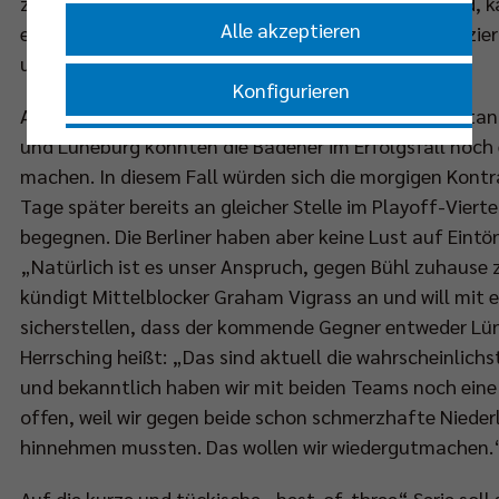
zweiten Tabellenrang nicht mehr zu verdrängen sind, 
Alle akzeptieren
ebenfalls schon für die Meisterschaftsrunde qualifizie
um eine bessere Platzierung.
Konfigurieren
Als aktuell Achter mit zwei bzw. drei Punkten Rücksta
und Lüneburg könnten die Badener im Erfolgsfall noch 
Nur essenzielle Cookies akzeptieren
machen. In diesem Fall würden sich die morgigen Kontr
Tage später bereits an gleicher Stelle im Playoff-Vierte
Impressum
|
Datenschutzerklärung
begegnen. Die Berliner haben aber keine Lust auf Eintön
„Natürlich ist es unser Anspruch, gegen Bühl zuhause
kündigt Mittelblocker Graham Vigrass an und will mit 
sicherstellen, dass der kommende Gegner entweder Lü
Herrsching heißt: „Das sind aktuell die wahrscheinlich
und bekanntlich haben wir mit beiden Teams noch ein
offen, weil wir gegen beide schon schmerzhafte Niede
hinnehmen mussten. Das wollen wir wiedergutmachen.
Auf die kurze und tückische „best-of-three“ Serie sol