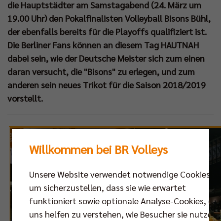
die Hauptstädter am Samstagabend (24. März um
19.00 Uhr) den Pokalfinalisten Volleyball Bisons Bühl,
der ebenfalls bereits für die Playoffs qualifiziert ist.
Die Berliner Fans können an diesem Tag HAUTNAH
dabei sein, wie der Deutsche Meister sich zum einen
daran versucht, die "Bisons" zu erlegen, und zum
anderen sein neues Trikot für die Saison 2018/2019
vorstellt.
Willkommen bei BR Volleys
Unsere Website verwendet notwendige Cookies,
um sicherzustellen, dass sie wie erwartet
funktioniert sowie optionale Analyse-Cookies, die
uns helfen zu verstehen, wie Besucher sie nutzen,