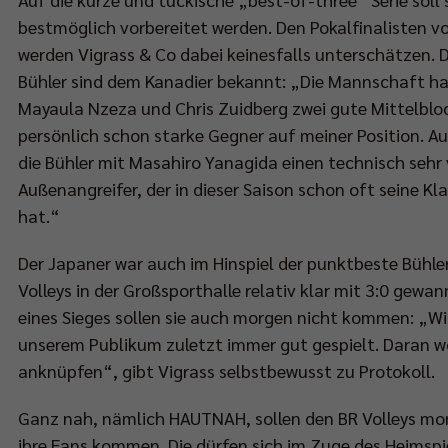
bestmöglich vorbereitet werden. Den Pokalfinalisten 
werden Vigrass & Co dabei keinesfalls unterschätzen. D
Bühler sind dem Kanadier bekannt: „Die Mannschaft ha
Mayaula Nzeza und Chris Zuidberg zwei gute Mittelbloc
persönlich schon starke Gegner auf meiner Position. 
die Bühler mit Masahiro Yanagida einen technisch sehr 
Außenangreifer, der in dieser Saison schon oft seine Kl
hat.“
Der Japaner war auch im Hinspiel der punktbeste Bühler,
Volleys in der Großsporthalle relativ klar mit 3:0 gewan
eines Sieges sollen sie auch morgen nicht kommen: „Wi
unserem Publikum zuletzt immer gut gespielt. Daran wo
anknüpfen“, gibt Vigrass selbstbewusst zu Protokoll.
Ganz nah, nämlich HAUTNAH, sollen den BR Volleys mo
ihre Fans kommen. Die dürfen sich im Zuge des Heimspie