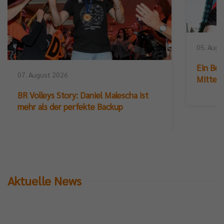
05. Augu
Ein Ber
07. August 2026
Mittelb
BR Volleys Story: Daniel Malescha ist
mehr als der perfekte Backup
Aktuelle News