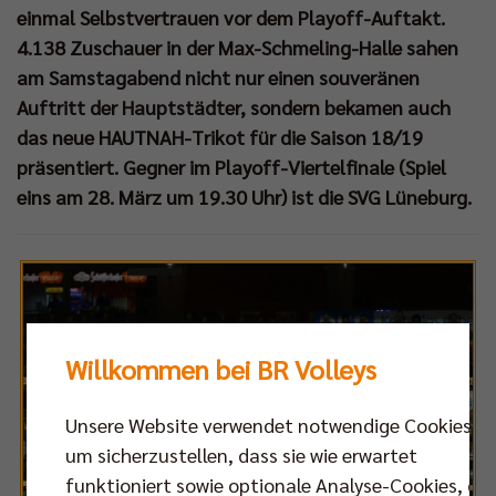
einmal Selbstvertrauen vor dem Playoff-Auftakt.
4.138 Zuschauer in der Max-Schmeling-Halle sahen
am Samstagabend nicht nur einen souveränen
Auftritt der Hauptstädter, sondern bekamen auch
das neue HAUTNAH-Trikot für die Saison 18/19
präsentiert. Gegner im Playoff-Viertelfinale (Spiel
eins am 28. März um 19.30 Uhr) ist die SVG Lüneburg.
Willkommen bei BR Volleys
Unsere Website verwendet notwendige Cookies,
um sicherzustellen, dass sie wie erwartet
funktioniert sowie optionale Analyse-Cookies, die