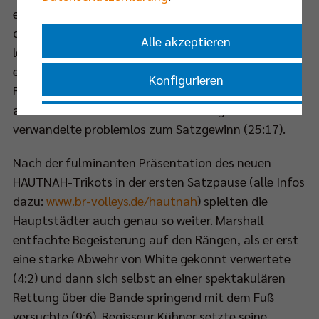
ersten Durchgang (14:7). Auch Kühner glänzte an
der Aufschlaglinie und der Annahmeriegel wackelte
Alle akzeptieren
lediglich beim Service des kurzzeitig
eingewechselten Masahiro Yanagida (19:12). Eigene
Konfigurieren
Fehler begingen die Moculescu-Schützlinge
ausschließlich mit Risiko im Aufschlag. Russell
Nur essenzielle Cookies akzeptieren
verwandelte problemlos zum Satzgewinn (25:17).
Nach der fulminanten Präsentation des neuen
Impressum
|
Datenschutzerklärung
HAUTNAH-Trikots in der ersten Satzpause (alle Infos
dazu:
www.br-volleys.de/hautnah
) spielten die
Hauptstädter auch genau so weiter. Marshall
entfachte Begeisterung auf den Rängen, als er erst
eine starke Abwehr von White gekonnt verwertete
(4:2) und dann sich selbst an einer spektakulären
Rettung über die Bande springend mit dem Fuß
versuchte (9:6). Regisseur Kühner setzte seine