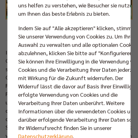
uns helfen zu verstehen, wie Besucher sie nutzen,
um Ihnen das beste Erlebnis zu bieten.
Indem Sie auf "Alle akzeptieren" klicken, stimmen
Foto:
Eckhard Herfet
Sie unserer Verwendung von Cookies zu. Um Ihre
Auswahl zu verwalten und alle optionalen Cookie
In diesem letzten Hauptrundenspiel probierte
abzulehnen, klicken Sie bitte auf "Konfigurieren".
Cheftrainer Stelian Moculescu einiges aus und
Sie können ihre Einwilligung in die Verwendung vo
setzte zum Start auf Adam White, Steven Marshall,
Cookies und die Verarbeitung Ihrer Daten jederzei
Graham Vigrass, Georg Klein, Sebastian Kühner, Kyle
mit Wirkung für die Zukunft widerrufen. Der
Russell und seinen Libero Luke Perry. In dieser
Widerruf lässt die davor auf Basis Ihrer Einwilligu
Formation legten die BR Volleys einen Blitzstart hin
erfolgte Verwendung von Cookies und die
und führten nach platzierten Aufschlägen von Klein
Verarbeitung Ihrer Daten unberührt. Weitere
deutlich (6:1). Bühl hatte in der jungen Besetzung,
Informationen über die verwendeten Cookies und
die Gästetrainer Ruben Wolochin aufbot, Probleme
darüber erfolgende Verarbeitung Ihrer Daten sowi
Schritt zu halten. Ein Ass von Vigrass sowie ein Block
Ihr Widerrufsrecht finden Sie in unserer
von Klein sorgten endgültig für klare Verhältnisse im
Datenschutzerklärung
.