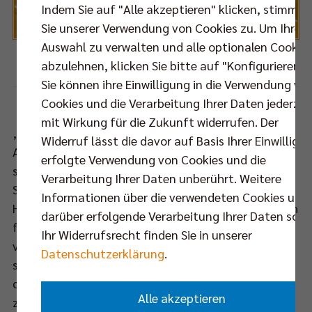
Indem Sie auf "Alle akzeptieren" klicken, stimmen
Sie unserer Verwendung von Cookies zu. Um Ihre
Auswahl zu verwalten und alle optionalen Cookie
abzulehnen, klicken Sie bitte auf "Konfigurieren".
Foto:
Eckhard Herfet
Sie können ihre Einwilligung in die Verwendung vo
Cookies und die Verarbeitung Ihrer Daten jederzei
mit Wirkung für die Zukunft widerrufen. Der
„Wir reisen dorthin, um zu gewinnen“, zeigt sich
Widerruf lässt die davor auf Basis Ihrer Einwilligu
Adam White vor dem Rückspiel in Hamburg
erfolgte Verwendung von Cookies und die
selbstbewusst. Der Australier hat sich unter Trainer
Verarbeitung Ihrer Daten unberührt. Weitere
Stelian Moculescu zum Stammspieler beim
Informationen über die verwendeten Cookies und
Hauptstadtclub gemausert. White steht sinnbildlich
darüber erfolgende Verarbeitung Ihrer Daten sowi
für die Entwicklung des BR Volleys Teams in den
Ihr Widerrufsrecht finden Sie in unserer
vergangenen Wochen und bringt die Verfassung
Datenschutzerklärung
.
seiner Mannschaft am eigenen Beispiel deutlich auf
den Punkt: „Meine Leistungen waren gut, aber
Alle akzeptieren
zufrieden bin ich nicht. Es geht immer besser.“