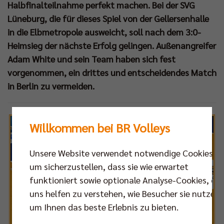
Halbfinalteilnahme perfekt machen. Bei der SVG
Lüneburg, die für dieses Spiel von der Gellersenhalle
in die Elbmetropole ausweicht, soll nach dem 3:0-
Heimsieg der nächste Erfolg gelingen. Außenangreifer
Adam White und sein Team haben sich fest
vorgenommen, ein drittes und entscheidendes Match
in Berlin zu vermeiden.
Willkommen bei BR Volleys
Unsere Website verwendet notwendige Cookies,
um sicherzustellen, dass sie wie erwartet
funktioniert sowie optionale Analyse-Cookies, die
uns helfen zu verstehen, wie Besucher sie nutzen,
um Ihnen das beste Erlebnis zu bieten.