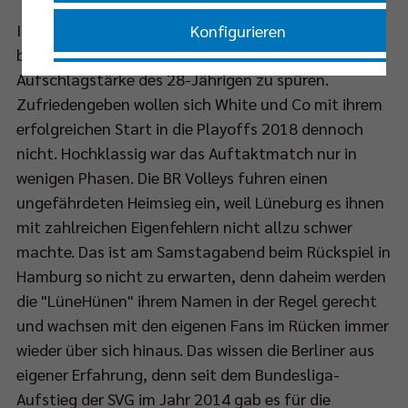
Im Hinspiel der Viertelfinalserie am Mittwochabend
Konfigurieren
bekamen die Lüneburger vor allem die
Aufschlagstärke des 28-Jährigen zu spüren.
Nur essenzielle Cookies akzeptieren
Zufriedengeben wollen sich White und Co mit ihrem
erfolgreichen Start in die Playoffs 2018 dennoch
Impressum
|
Datenschutzerklärung
nicht. Hochklassig war das Auftaktmatch nur in
wenigen Phasen. Die BR Volleys fuhren einen
ungefährdeten Heimsieg ein, weil Lüneburg es ihnen
mit zahlreichen Eigenfehlern nicht allzu schwer
machte. Das ist am Samstagabend beim Rückspiel in
Hamburg so nicht zu erwarten, denn daheim werden
die "LüneHünen" ihrem Namen in der Regel gerecht
und wachsen mit den eigenen Fans im Rücken immer
wieder über sich hinaus. Das wissen die Berliner aus
eigener Erfahrung, denn seit dem Bundesliga-
Aufstieg der SVG im Jahr 2014 gab es für die