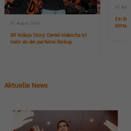
05. Augu
Ein Ber
07. August 2026
Mittelb
BR Volleys Story: Daniel Malescha ist
mehr als der perfekte Backup
Aktuelle News