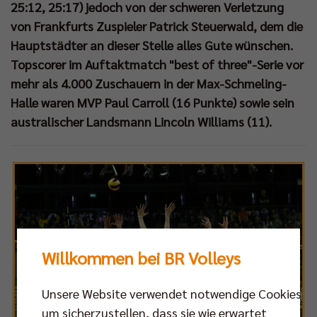
25:12, 25:17) jedoch von der schweren Verletzung
von Frankfurts Zuspieler Patrick Steuerwald, dem die
Hauptstädter an dieser Stelle alles Gute wünschen.
Topscorer im Auftaktmatch "best of three"-Serie vor
mehr als 4.000 Zuschauern in der Max-Schmeling-
Halle waren MVP Paul Carroll (16 Punkte) sowie sein
australischer Landsmann Lincoln Williams (11).
Willkommen bei BR Volleys
Unsere Website verwendet notwendige Cookies,
um sicherzustellen, dass sie wie erwartet