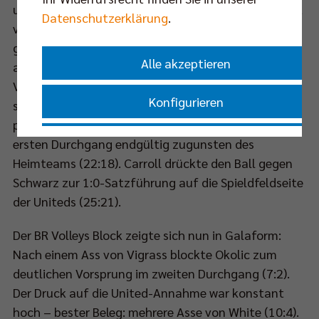
unter dem tröstenden Applaus des Publikums direkt
Datenschutzerklärung
.
von der Arena ins nahegelegene Virchow-Klinikum
gebracht. Jannis Hopt übernahm und musste mit
Alle akzeptieren
ansehen, wie seine Angreifer zweimal krachend von
Vigrass geblockt wurden (15:13). Trotz äußerst
Konfigurieren
schwacher Annahme im ersten Satz (nur 20 %
positiv) entschied eine Aufschlagserie von Pujol den
Nur essenzielle Cookies akzeptieren
ersten Durchgang endgültig zugunsten des
Heimteams (22:18). Carroll drückte den Ball gegen
Schwarz zur 1:0-Satzführung auf die Spieldfeldseite
Impressum
|
Datenschutzerklärung
der Uniteds (25:21).
Der BR Volleys Block zeigte sich nun in Galaform:
Nach einem Ass von Vigrass blockte Okolic zum
deutlichen Vorsprung im zweiten Durchgang (7:2).
Der Druck auf die United-Annahme war konstant
hoch – bester Beleg: mehrere Asse von White (10:4).