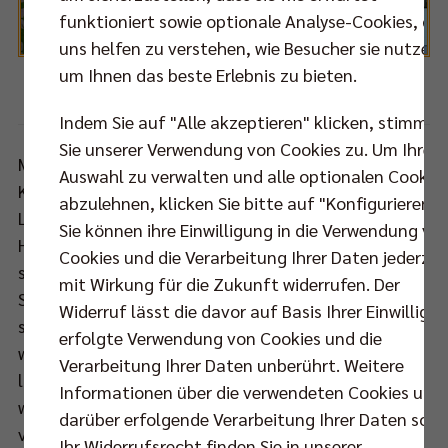
funktioniert sowie optionale Analyse-Cookies, die
uns helfen zu verstehen, wie Besucher sie nutzen,
um Ihnen das beste Erlebnis zu bieten.
Foto:
Eckhard Herfet
Indem Sie auf "Alle akzeptieren" klicken, stimmen
Sie unserer Verwendung von Cookies zu. Um Ihre
Mit Aleksandar Okolic, Graham Vigrass, Robert
Auswahl zu verwalten und alle optionalen Cookie
Kromm, Adam White, Paul Carroll, Pierre Pujol und
abzulehnen, klicken Sie bitte auf "Konfigurieren".
Luke Perry in der Startformation legten die
Sie können ihre Einwilligung in die Verwendung vo
Hausherren einen klassischen Fehlstart hin. Nach
Cookies und die Verarbeitung Ihrer Daten jederzei
starken Aufschlägen von United-Kapitän Sebastian
mit Wirkung für die Zukunft widerrufen. Der
Schwarz lag man schnell zurück (3:8). Ebenso
Widerruf lässt die davor auf Basis Ihrer Einwilligu
schnell fingen die Berliner die Gäste aber auch
erfolgte Verwendung von Cookies und die
wieder ein (9:9), bevor es im bis dahin wie immer
Verarbeitung Ihrer Daten unberührt. Weitere
lautstark brodelnden Volleyballtempel ganz still
Informationen über die verwendeten Cookies und
wurde. Frankfurts Zuspieler Patrick Steuerwald
darüber erfolgende Verarbeitung Ihrer Daten sowi
verletzte sich schwer am Sprunggelenk und wurde
Ihr Widerrufsrecht finden Sie in unserer