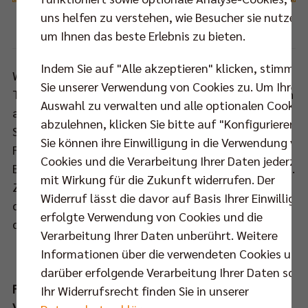
uns helfen zu verstehen, wie Besucher sie nutzen,
Foto:
Maximilian Franz
um Ihnen das beste Erlebnis zu bieten.
Indem Sie auf "Alle akzeptieren" klicken, stimmen
Während das rbb Fernsehen die BR Volleys dieser
Sie unserer Verwendung von Cookies zu. Um Ihre
Tage fast auf Schritt und Tritt begleitet, haben sich
Auswahl zu verwalten und alle optionalen Cookie
auch die überregionalen, öffentlich-rechtlichen
abzulehnen, klicken Sie bitte auf "Konfigurieren".
Sendeanstalten der ARD und des ZDF das zweite
Sie können ihre Einwilligung in die Verwendung vo
Finalspiel vor mehr als 7.500 Zuschauern in der
Cookies und die Verarbeitung Ihrer Daten jederzei
Berliner Max-Schmeling-Halle nicht entgehen lassen.
mit Wirkung für die Zukunft widerrufen. Der
Zusätzlich liefert die Medien- und Presselandschaft
Widerruf lässt die davor auf Basis Ihrer Einwilligu
der Hauptstadt ein Potpourri an Artikeln zum "Duell
erfolgte Verwendung von Cookies und die
der Giganten" - eine Auswahl:
Verarbeitung Ihrer Daten unberührt. Weitere
Informationen über die verwendeten Cookies und
darüber erfolgende Verarbeitung Ihrer Daten sowi
Finale 1 | VfB Friedrichshafen vs. Berlin Recycling
Ihr Widerrufsrecht finden Sie in unserer
Volleys 1:3 (25:22, 21:25, 22:25, 19:25)