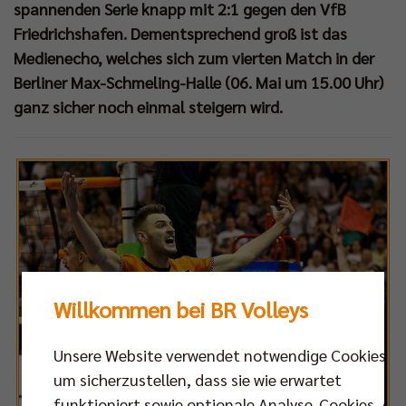
spannenden Serie knapp mit 2:1 gegen den VfB
Friedrichshafen. Dementsprechend groß ist das
Medienecho, welches sich zum vierten Match in der
Berliner Max-Schmeling-Halle (06. Mai um 15.00 Uhr)
ganz sicher noch einmal steigern wird.
Willkommen bei BR Volleys
Unsere Website verwendet notwendige Cookies,
um sicherzustellen, dass sie wie erwartet
funktioniert sowie optionale Analyse-Cookies, die