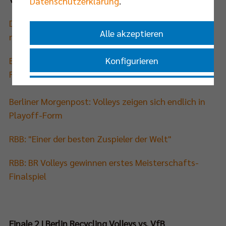
Datenschutzerklärung
.
Der Tagesspiegel:
Warum die BR Volleys dieses Mal
Alle akzeptieren
nicht Meister werden
Berliner Zeitung: Felix Fischer ist gespannt auf das
Konfigurieren
Finale gegen Friedrichshafen
Nur essenzielle Cookies akzeptieren
Berliner Morgenpost: Volleys zeigen sich endlich in
Playoff-Form
Impressum
|
Datenschutzerklärung
RBB:
"Einer der besten Zuspieler der Welt"
RBB: BR
Volleys gewinnen erstes Meisterschafts-
Finalspiel
Finale 2 | Berlin Recycling Volleys vs. VfB