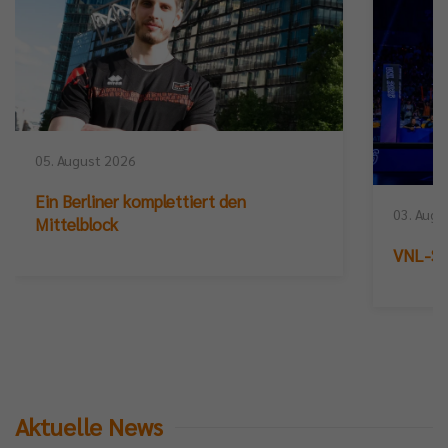
05. August 2026
Ein Berliner komplettiert den
03. Augu
Mittelblock
VNL-Sil
Aktuelle News