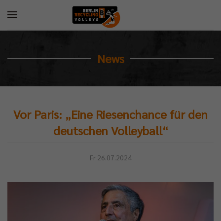
News
Vor Paris: „Eine Riesenchance für den
deutschen Volleyball“
Fr 26.07.2024