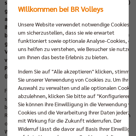
startet bereits Samstagmorgen (27. Jul um 9.00 Uhr)
Willkommen bei BR Volleys
gegen Japan ins Turnier. Zwei Tage später wird es
auch für Beachvolleyballerin Louisa Lippmann und
Unsere Website verwendet notwendige Cookies,
ihre Partnerin Laura Ludwig ernst. Ihr Auftaktspiel
um sicherzustellen, dass sie wie erwartet
bestreiten „LLLL“ am Montag (29. Jul um 21.00 Uhr)
funktioniert sowie optionale Analyse-Cookies, die
gegen die Lokalmatadorinnen Placette/Richard. BR
uns helfen zu verstehen, wie Besucher sie nutzen,
Volleys Geschäftsführer Kaweh Niroomand drückt
um Ihnen das beste Erlebnis zu bieten.
vor Ort die Daumen und hofft, dass die Auftritte in
Paris auch einen nachhaltigen Effekt für den
Indem Sie auf "Alle akzeptieren" klicken, stimmen
(Beach)Volleyball in Deutschland haben.
Sie unserer Verwendung von Cookies zu. Um Ihre
Auswahl zu verwalten und alle optionalen Cookie
Für alle fünf BR Volleys Athletinnen und Athleten
abzulehnen, klicken Sie bitte auf "Konfigurieren".
stehen die ersten Olympischen Spiele unmittelbar
Sie können ihre Einwilligung in die Verwendung vo
bevor. Louisa Lippmann, Johannes Tille, Moritz
Cookies und die Verarbeitung Ihrer Daten jederzei
Reichert, Tobias Krick und Ruben Schott kämpfen um
mit Wirkung für die Zukunft widerrufen. Der
olympische Medaillen beim größten Sportevent der
Widerruf lässt die davor auf Basis Ihrer Einwilligu
Welt, das sich auch Kaweh Niroomand nicht