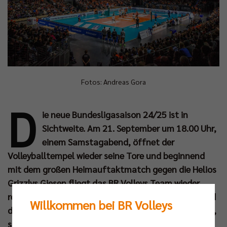
Fotos: Andreas Gora
D
ie neue Bundesligasaison 24/25 ist in
Sichtweite. Am 21. September um 18.00 Uhr,
einem Samstagabend, öffnet der
Volleyballtempel wieder seine Tore und beginnend
mit dem großen Heimauftaktmatch gegen die Helios
Grizzlys Giesen fliegt das BR Volleys Team wieder
regelmäßig durch die Max-Schmeling-Halle. Während
Willkommen bei BR Volleys
die Berliner in dieser Woche das Training aufnehmen,
startet auch der Ticketverkauf für den