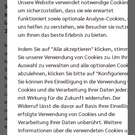
Unsere Website verwendet notwendige Cookies,
Saisonauftakt gegen die Niedersachsen. Außerdem
um sicherzustellen, dass sie wie erwartet
ist zu diesem Anlass SALE im Fanshop: Eine Woche
funktioniert sowie optionale Analyse-Cookies, die
lang (bis zum 09. Aug) gibt es hier einen Rabatt von
uns helfen zu verstehen, wie Besucher sie nutzen,
24,25%!
um Ihnen das beste Erlebnis zu bieten.
Mit einem furiosen Playoff-Finale und
Indem Sie auf "Alle akzeptieren" klicken, stimmen
abschließendem Jubel über die Rekordmeisterschaft
Sie unserer Verwendung von Cookies zu. Um Ihre
haben die BR Volleys ihre Fans Ende April in die
Auswahl zu verwalten und alle optionalen Cookie
Sommerpause verabschiedet. Nun beginnt für die
abzulehnen, klicken Sie bitte auf "Konfigurieren".
Mannschaft von Coach Joel Banks die
Sie können ihre Einwilligung in die Verwendung vo
Saisonvorbereitung 24/25. Für das Team und seine
Cookies und die Verarbeitung Ihrer Daten jederzei
Unterstützer rückt der Start in das Spieljahr also
mit Wirkung für die Zukunft widerrufen. Der
immer näher – und der hat es in sich: Nur eine Woche
Widerruf lässt die davor auf Basis Ihrer Einwilligu
nach dem Ligacup (13. bis 15. Sep) kommt es direkt
erfolgte Verwendung von Cookies und die
am ersten Spieltag der Volleyball Bundesliga zu
Verarbeitung Ihrer Daten unberührt. Weitere
einem Topmatch im Volleyballtempel.
Informationen über die verwendeten Cookies und