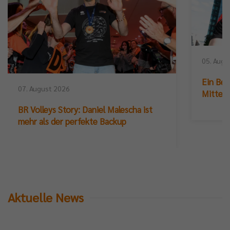
05. Augu
Ein Ber
07. August 2026
Mittelb
BR Volleys Story: Daniel Malescha ist
mehr als der perfekte Backup
Aktuelle News