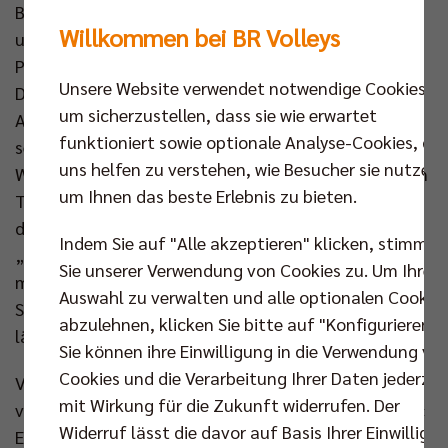
Banks, Co-Trainer Markus Steuerwald, Statistiker
Willkommen bei BR Volleys
und Assistenztrainer Alexandre Leal, die beiden
Physiotherapeutinnen Sophia Fronicke und Ina
Unsere Website verwendet notwendige Cookies,
Dobelmann. Auch Aaron Koenigsmann. Mit dem
um sicherzustellen, dass sie wie erwartet
Athletiktrainer arbeiten die Spieler während der
funktioniert sowie optionale Analyse-Cookies, die
sechswöchigen Saisonvorbereitung dreimal die
uns helfen zu verstehen, wie Besucher sie nutzen,
Woche. Er übernahm die Tätigkeit vor einem Jahr von
um Ihnen das beste Erlebnis zu bieten.
Timo Kirchenberger, der im Hintergrund weiterhin bei
der Steuerung des Athletikstrainings unterstützt.
Indem Sie auf "Alle akzeptieren" klicken, stimmen
„Es ist für sie anstrengend, aber die Jungs sind
Sie unserer Verwendung von Cookies zu. Um Ihre
motiviert, ich habe einen guten Eindruck von den
Auswahl zu verwalten und alle optionalen Cookie
Spielern“, sagt der 27-Jährige Koenigsmann, „alles
abzulehnen, klicken Sie bitte auf "Konfigurieren".
läuft strukturiert nach Plan.“
Sie können ihre Einwilligung in die Verwendung vo
Cookies und die Verarbeitung Ihrer Daten jederzei
Vor einem Jahr war das etwas anders. Es war ein
mit Wirkung für die Zukunft widerrufen. Der
verrückter Start für Banks als Nachfolger von Cedric
Widerruf lässt die davor auf Basis Ihrer Einwilligu
Enard bei den BR Volleys. Als Coach der finnischen