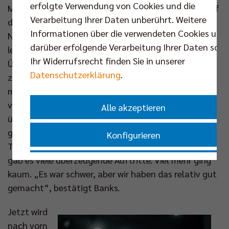
erfolgte Verwendung von Cookies und die
Männer stand die Olympia-Qualifikation in Japan auf
Verarbeitung Ihrer Daten unberührt. Weitere
dem Programm. Viele Spieler waren ebenso mit ihren
Informationen über die verwendeten Cookies und
Nationalteams in aller Welt unterwegs. In Berlin
darüber erfolgende Verarbeitung Ihrer Daten sowi
leitete Steuerwald für die wenigen Verbliebenen die
Ihr Widerrufsrecht finden Sie in unserer
Übungen. Nur: Das komplette Trainerteam war neu
Datenschutzerklärung
.
zusammengestellt, man kannte sich kaum. Und
musste doch gleich funktionieren, einander
vertrauen, harmonieren und sich absprechen – oft
Alle akzeptieren
über Videocalls. Aber, findet Steuerwald: „Es hat
gepasst und passt immer noch.“ Alle drei nationalen
Konfigurieren
Titel wurden gewonnen, in der Champions League
gab es viele überzeugende Auftritte. Viel mehr ging
Nur essenzielle Cookies akzeptieren
kaum. „Es war schwer, aber wir haben das relativ gut
gemacht“, bestätigt Banks.
Impressum
|
Datenschutzerklärung
Jetzt wird
nach vorn