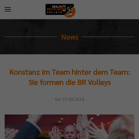
News
Konstanz im Team hinter dem Team:
Sie formen die BR Volleys
Mo 19.08.2024