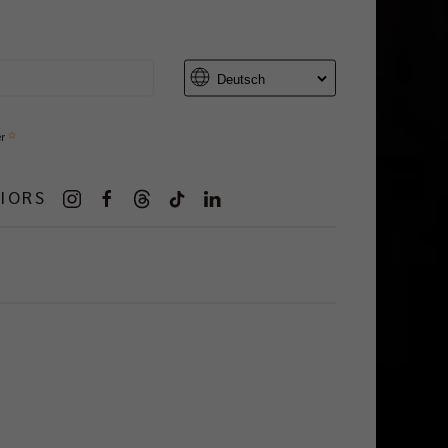
er
IORS