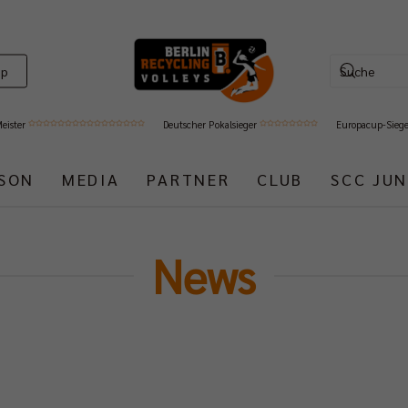
op
Meister
Deutscher Pokalsieger
Europacup-Sieg
ISON
MEDIA
PARTNER
CLUB
SCC JUN
News