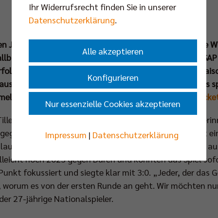
Ihr Widerrufsrecht finden Sie in unserer
Datenschutzerklärung
.
n Jahr standen sich die Berlin Recycling Volleys und die 
Alle akzeptieren
allbühne Deutschlands gegenüber. In der Mannheimer SAP A
rfolg und gehen somit als Titelverteidiger in die neue Sa
Konfigurieren
aus Bayern schon direkt im Achtelfinale. Tickets für das
eling-Halle sind jetzt erhältlich:
www.br-volleys.de/tick
Nur essenzielle Cookies akzeptieren
ille spult gedanklich gern ein halbes Jahr zurück und erin
gegen seinen Ex-Verein vom Ammersee: „Mannheim ist ein
Impressum
|
Datenschutzerklärung
glaube, uns hat damals gegen Herrsching die Erfahrung au
elleicht noch 2023 gegen Düren und konnten das Spiel sof
unkt fokussiert und siegte klar mit 3:0. „Jeder, der das 
, worum es von der ersten Runde an geht. Wir möchten nun
der 27-jährige Nationalspieler.