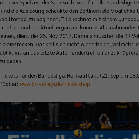
 dieser Spielzeit der Sehnsuchtsort für alle Bundesligist
und die Auslosung schenkte den Berlinern die Möglichkei
eyballtempel zu beginnen. Tille rechnet mit einem „unbe
alten und punktuell ergänzen konnte. Als mahnendes Bei
önnen, dient der 25. Nov 2017. Damals mussten die BR Voll
le einstecken. Das soll sich nicht wiederholen, vielmehr ist
Publikums an das letzte Aufeinandertreffen anzuknüpfen,
 zu geben.
r Tickets für den Bundesliga-Heimauftakt (21. Sep um 18.
erfügbar:
www.br-volleys.de/ticketshop