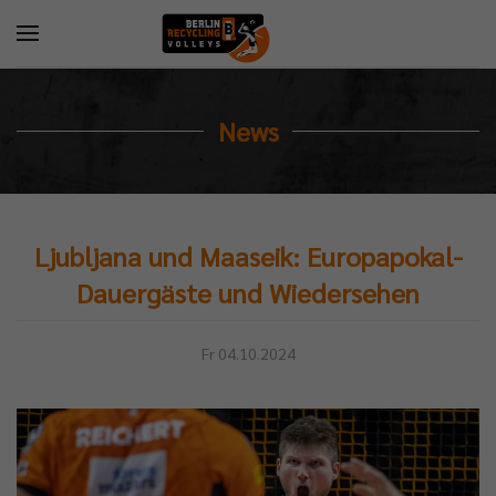
News
Ljubljana und Maaseik: Europapokal-
Dauergäste und Wiedersehen
Fr 04.10.2024