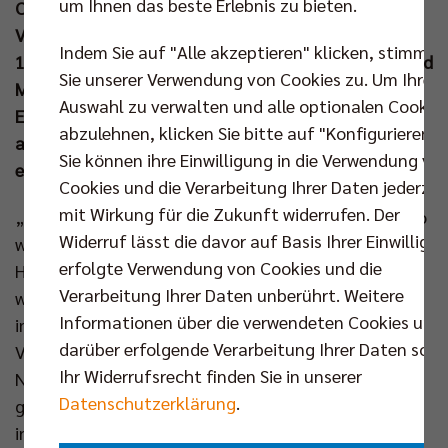
um Ihnen das beste Erlebnis zu bieten.
Champions League bevor. Zunächst kommt ACH
Volley Ljubljana in den Volleyballtempel (12. Nov um
Indem Sie auf "Alle akzeptieren" klicken, stimmen
19.30 Uhr) und am vierten Spieltag schlägt Greenyard
Sie unserer Verwendung von Cookies zu. Um Ihre
Maaseik in Berlin auf (18. Dez um 19.30 Uhr).
Auswahl zu verwalten und alle optionalen Cookie
Einzeltickets für diese Königsklassenmatches und
abzulehnen, klicken Sie bitte auf "Konfigurieren".
alle weiteren Spiele bis zum Jahreswechsel sind hier
Sie können ihre Einwilligung in die Verwendung vo
erhältlich:
www.br-volleys.de/ticketshop
Cookies und die Verarbeitung Ihrer Daten jederzei
mit Wirkung für die Zukunft widerrufen. Der
„Mitte November möchte ich mit der Mannschaft so
Widerruf lässt die davor auf Basis Ihrer Einwilligu
weit sein, dass wir Topleistungen abrufen“, als
erfolgte Verwendung von Cookies und die
Headcoach Joel Banks zum Saisonstart diese Worte
Verarbeitung Ihrer Daten unberührt. Weitere
wählte, hatte er ein bestimmtes Datum ganz gewiss
Informationen über die verwendeten Cookies und
im Hinterkopf: Den 12. November, wenn für die BR
darüber erfolgende Verarbeitung Ihrer Daten sowi
Volleys ein neues, europäisches Abenteuer beginnt.
Ihr Widerrufsrecht finden Sie in unserer
Nach dem erfolgreichen Ligacup und dem
Datenschutzerklärung
.
gelungenen Bundesliga-Start wollen die Berliner sich
in den kommenden Wochen für die nächste Etappe