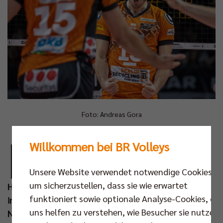
Foto: Andreas Gora
D
Willkommen bei BR Volleys
as BR Volleys Team kann in diesen Tagen
noch behutsam Rhythmus aufnehmen, bis
Unsere Website verwendet notwendige Cookies,
im November die Frequenz an
um sicherzustellen, dass sie wie erwartet
Herausforderungen steigt. Neben dem Achtelfinale
funktioniert sowie optionale Analyse-Cookies, die
im DVV-Pokal gegen die WWK Volleys Herrsching (06.
uns helfen zu verstehen, wie Besucher sie nutzen,
Nov um 19.00 Uhr) steht der Auftakt in der CEV