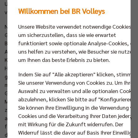
Urschrei hören, den der 49-Jährige nach dem
Willkommen bei BR Volleys
verwandelten Matchball von sich gab.
Unsere Website verwendet notwendige Cookies,
Nicht allein die sportliche Komponente wühlte seine
um sicherzustellen, dass sie wie erwartet
Gefühlswelt auf. In vielerlei Hinsicht ist seine
funktioniert sowie optionale Analyse-Cookies, die
Beziehung zu Maaseik, zu Belgien, eine besondere.
uns helfen zu verstehen, wie Besucher sie nutzen,
Auf der Tribüne saßen seine Frau und seine beiden
um Ihnen das beste Erlebnis zu bieten.
Kinder, die eine halbe Autostunde entfernt in dem
Haus leben, das die Familie bis vor Kurzem noch
Indem Sie auf "Alle akzeptieren" klicken, stimmen
gemeinsam bewohnte und wohin Banks so oft wie
Sie unserer Verwendung von Cookies zu. Um Ihre
möglich zurückkehrt. Diesmal bot sich die
Auswahl zu verwalten und alle optionalen Cookie
Gelegenheit dazu. Wobei auch die Menschen in
abzulehnen, klicken Sie bitte auf "Konfigurieren".
Maaseik ihn kaum loslassen wollten. „Schon als wir
Sie können ihre Einwilligung in die Verwendung vo
zum ersten Training in die Halle kamen, waren dort
Cookies und die Verarbeitung Ihrer Daten jederzei
all die Leute, die ich kenne, immer noch dieselben wie
mit Wirkung für die Zukunft widerrufen. Der
früher“, erzählt Berlins Headcoach, „von denen, die
Widerruf lässt die davor auf Basis Ihrer Einwilligu
darauf achten, dass die Toiletten sauber sind, bis zu