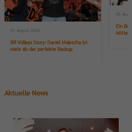
05. Augu
Ein Ber
07. August 2026
Mittelb
BR Volleys Story: Daniel Malescha ist
mehr als der perfekte Backup
Aktuelle News