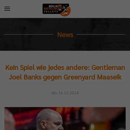
News
Kein Spiel wie jedes andere: Gentleman
Joel Banks gegen Greenyard Maaseik
Mo 16.12.2024