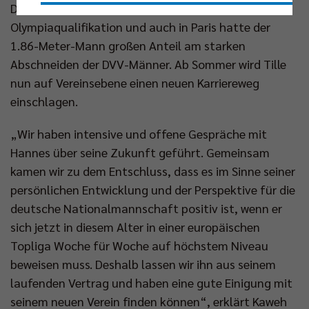
Deutschland 2023 die sensationelle
Nur essenzielle Cookies akzeptieren
Olympiaqualifikation und auch in Paris hatte der
1.86-Meter-Mann großen Anteil am starken
Impressum
|
Datenschutzerklärung
Abschneiden der DVV-Männer. Ab Sommer wird Tille
nun auf Vereinsebene einen neuen Karriereweg
einschlagen.
„Wir haben intensive und offene Gespräche mit
Hannes über seine Zukunft geführt. Gemeinsam
kamen wir zu dem Entschluss, dass es im Sinne seiner
persönlichen Entwicklung und der Perspektive für die
deutsche Nationalmannschaft positiv ist, wenn er
sich jetzt in diesem Alter in einer europäischen
Topliga Woche für Woche auf höchstem Niveau
beweisen muss. Deshalb lassen wir ihn aus seinem
laufenden Vertrag und haben eine gute Einigung mit
seinem neuen Verein finden können“, erklärt Kaweh