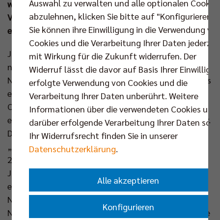
Auswahl zu verwalten und alle optionalen Cookie
wird der Zuspieler noch alles geben, um mit seinem
abzulehnen, klicken Sie bitte auf "Konfigurieren".
Verein weitere Erfolge und bestenfalls Titel
Sie können ihre Einwilligung in die Verwendung vo
einzufahren.
Cookies und die Verarbeitung Ihrer Daten jederzei
Johannes Tille gelang in der Saison 2022/2023 der
mit Wirkung für die Zukunft widerrufen. Der
nationale und internationale Durchbruch. Als der
Widerruf lässt die davor auf Basis Ihrer Einwilligu
Neuzugang bei den BR Volleys verletzungsbedingt ins
erfolgte Verwendung von Cookies und die
erste Glied rückte, nutzte der gebürtige Bayer seine
Verarbeitung Ihrer Daten unberührt. Weitere
Chance sofort in beeindruckender Manier und
Informationen über die verwendeten Cookies und
erspielte sich einen Stammplatz beim Rekordmeister.
darüber erfolgende Verarbeitung Ihrer Daten sowi
Daraufhin verlängerte der Hauptstadtclub mit dem
Ihr Widerrufsrecht finden Sie in unserer
„Season-MVP“ der Volleyball Bundesliga im Frühjahr
Datenschutzerklärung
.
2023 gleich um drei Jahre bis 2026. Zwei dieser drei
Jahre durften und dürfen die Berliner Fans seinen
Alle akzeptieren
erfrischenden Spielstil bestaunen. Parallel wurde die
Nummer Sechs auch immer wertvoller für die
Konfigurieren
Nationalmannschaft. Mit ihm als Regisseur schaffte