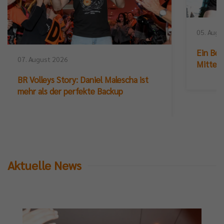
05. Augu
Ein Ber
07. August 2026
Mittelb
BR Volleys Story: Daniel Malescha ist
mehr als der perfekte Backup
Aktuelle News