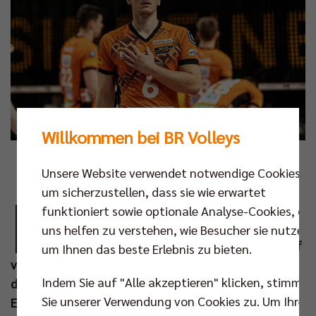
Willkommen bei BR Volleys
Foto: Niklas Köppen
Unsere Website verwendet notwendige Cookies,
um sicherzustellen, dass sie wie erwartet
D
er deutsche Nationalspieler Johannes Tille
funktioniert sowie optionale Analyse-Cookies, die
wird sich zur Saison 2025/2026 einer neuen
uns helfen zu verstehen, wie Besucher sie nutzen,
sportlichen Herausforderung stellen. Darauf
um Ihnen das beste Erlebnis zu bieten.
verständigten sich die Berlin Recycling Volleys und
Indem Sie auf "Alle akzeptieren" klicken, stimmen
der 27-Jährige im Sinne seiner persönlichen
Sie unserer Verwendung von Cookies zu. Um Ihre
Entwicklung. Bis zum Ende dieser Spielzeit will und