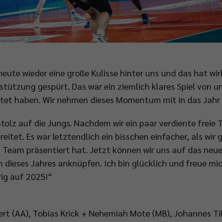
heute wieder eine große Kulisse hinter uns und das hat wi
stützung gespürt. Das war ein ziemlich klares Spiel von un
eistet haben. Wir nehmen dieses Momentum mit in das Jahr
 stolz auf die Jungs. Nachdem wir ein paar verdiente freie
ereitet. Es war letztendlich ein bisschen einfacher, als wir
s Team präsentiert hat. Jetzt können wir uns auf das neu
n dieses Jahres anknüpfen. Ich bin glücklich und freue mi
rig auf 2025!“
rt (AA), Tobias Krick + Nehemiah Mote (MB), Johannes Till