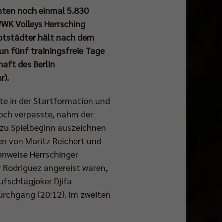
ömten noch einmal 5.830
WK Volleys Herrsching
uptstädter hält nach dem
un fünf trainingsfreie Tage
aft des Berlin
r).
te in der Startformation und
och verpasste, nahm der
t zu Spielbeginn auszeichnen
en von Moritz Reichert und
enweise Herrschinger
r Rodriguez angereist waren,
ufschlagjoker Djifa
urchgang (20:12). Im zweiten