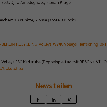
hselt: Djifa Amedegnato, Florian Krage
eichert 13 Punkte, 2 Asse | Mote 3 Blocks
t/BERLIN_RECYCLING_Volleys_WWK_Volleys_Herrsching_89
en Volleys SSC Karlsruhe (Doppelspieltag mit BBSC vs. VfL 
e/ticketshop
News teilen