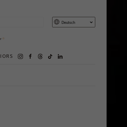
er
IORS