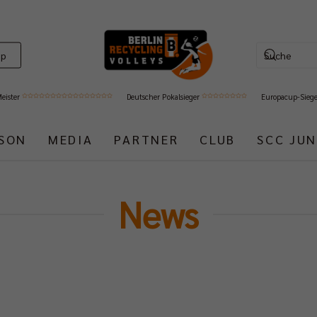
op
Meister
Deutscher Pokalsieger
Europacup-Sieg
ISON
MEDIA
PARTNER
CLUB
SCC JUN
News