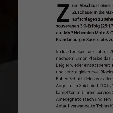
Z
um Abschluss eines n
Zuschauer in die Ma
aufschlagen zu sehen
souveränen 3:0-Erfolg (25:17
auf MVP Nehemiah Mote & Co,
Brandenburger Sportclubs zu
Im letzten Spiel des Jahres
nachdem Simon Plaskie das 
Belgier wieder einsatzbereit 
und setzte gleich zwei Block
Ruben Schott fielen vor alle
Angriffe im Spiel hielt (10:
kämpften mit ihrem Service. 
Amedegnato stach und servier
Anlauf verwandelte Tobias Kr