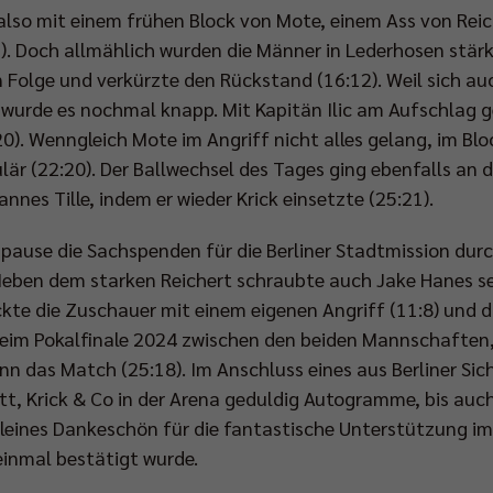
also mit einem frühen Block von Mote, einem Ass von Reic
1). Doch allmählich wurden die Männer in Lederhosen stärk
n Folge und verkürzte den Rückstand (16:12). Weil sich au
, wurde es nochmal knapp. Mit Kapitän Ilic am Aufschlag
20). Wenngleich Mote im Angriff nicht alles gelang, im Bloc
r (22:20). Der Ballwechsel des Tages ging ebenfalls an 
nes Tille, indem er wieder Krick einsetzte (25:21).
ause die Sachspenden für die Berliner Stadtmission durch
Neben dem starken Reichert schraubte auch Jake Hanes s
ückte die Zuschauer mit einem eigenen Angriff (11:8) und 
beim Pokalfinale 2024 zwischen den beiden Mannschaften,
n das Match (25:18). Im Anschluss eines aus Berliner Si
, Krick & Co in der Arena geduldig Autogramme, bis auch 
kleines Dankeschön für die fantastische Unterstützung im
inmal bestätigt wurde.