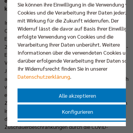
eigenen Prüfung. Für 2023 wurde dies nun
Sie können ihre Einwilligung in die Verwendung vo
konsequent fortgesetzt.
Cookies und die Verarbeitung Ihrer Daten jederzei
mit Wirkung für die Zukunft widerrufen. Der
Im vergangenen Jahr wurde erstmalig der Corporate
Widerruf lässt die davor auf Basis Ihrer Einwilligu
Carbon Footprint (CCF) der BR Volleys berechnet. Die
erfolgte Verwendung von Cookies und die
Ermittlung fand ebenfalls für das Geschäftsfjahr
Verarbeitung Ihrer Daten unberührt. Weitere
2022 statt. Dort wurden insgesamt 511 Tonnen CO2-
Informationen über die verwendeten Cookies und
Emissionen verursacht, was etwa dem CO2-
darüber erfolgende Verarbeitung Ihrer Daten sowi
Verbrauch von 52 Deutschen pro Jahr entspricht. Im
Ihr Widerrufsrecht finden Sie in unserer
Jahr 2023 ist dieser Wert auf 813 Tonnen CO2
Datenschutzerklärung
.
angestiegen, was wiederum dem jährlichen Verbrauch
von 82 Deutschen entspricht. Der starke Anstieg
erklärt sich durch die geringere Zahl an
Alle akzeptieren
Zuschauerinnen und Zuschauern bei den Heimspielen
in der Max-Schmeling-Halle im Jahr 2022 aufgrund
Konfigurieren
der anhaltenden Auswirkungen und
Zuschauerbeschränkungen durch die COVID-
Nur essenzielle Cookies akzeptieren