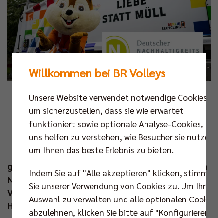
Willkommen bei BR Volleys
Foto: citypress/Pohl
Unsere Website verwendet notwendige Cookies,
um sicherzustellen, dass sie wie erwartet
I
funktioniert sowie optionale Analyse-Cookies, die
m Zuge ihrer Nachhaltigkeitsbestrebungen
uns helfen zu verstehen, wie Besucher sie nutzen,
haben sich die BR Volleys auch für das
um Ihnen das beste Erlebnis zu bieten.
Geschäftsjahr 2023 wieder auf den Weg
gemacht und anhand der 20 Kriterien des
Deutschen
Indem Sie auf "Alle akzeptieren" klicken, stimmen
Nachhaltigkeitskodex (DNK)
berichtet. Als erster
Sie unserer Verwendung von Cookies zu. Um Ihre
Volleyballverein Deutschlands unterzog sich der
Auswahl zu verwalten und alle optionalen Cookie
Hauptstadtclub für das Jahr 2022 erstmals dieser
abzulehnen, klicken Sie bitte auf "Konfigurieren".