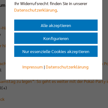
Ihr Widerrufsrecht finden Sie in unserer
um Triumph in Mannheim:
Datenschutzerklärung
.
Alle akzeptieren
x-Häfler aus der Patsche
e
Konfigurieren
hilft Volleyballer beim Pokalfinale aus
Nur essenzielle Cookies akzeptieren
macht einfach wütend“: Volleyball-Welt geschockt nach P
Impressum
|
Datenschutzerklärung
l
Samstag zu legen“: So geht es weiter mit der Pokal-Party i
l(+)
ick