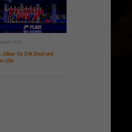
August 2026
25. Juli 2026
-Silber für Erik Shoji und
German Beach Club Fin
am USA
Titelpremiere für BR V