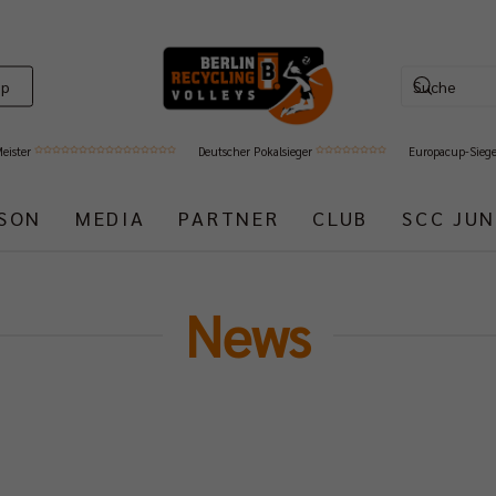
op
Meister
Deutscher Pokalsieger
Europacup-Sieg
ISON
MEDIA
PARTNER
CLUB
SCC JUN
News