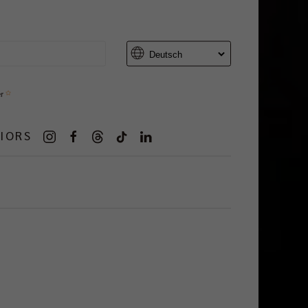
er
IORS