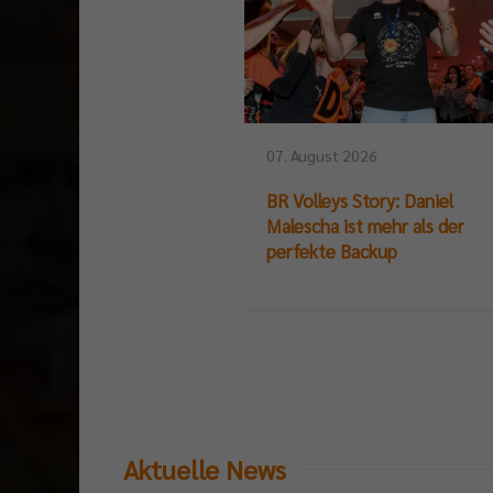
07. August 2026
BR Volleys Story: Daniel
Malescha ist mehr als der
perfekte Backup
Aktuelle News