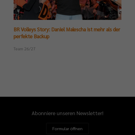
BR Volleys Story: Daniel Malescha ist mehr als der
perfekte Backup
Team 26/27
Abonniere unseren Newsletter!
Formular öffnen