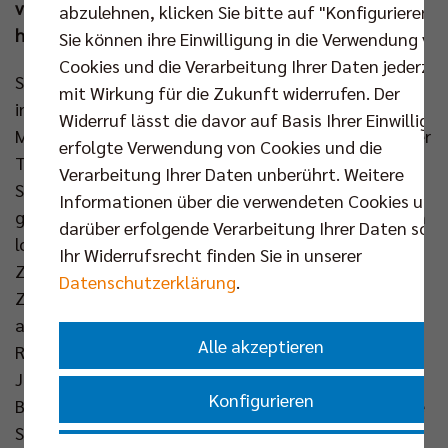
vergangenen drei Jahren, als Gastgeber des
abzulehnen, klicken Sie bitte auf "Konfigurieren".
hochkarätigen Turniers.
Sie können ihre Einwilligung in die Verwendung vo
Cookies und die Verarbeitung Ihrer Daten jederzei
Seit seiner Einführung hat sich der Ligacup als
mit Wirkung für die Zukunft widerrufen. Der
innovatives und mitreißendes Format etabliert. Die
Widerruf lässt die davor auf Basis Ihrer Einwilligu
Mischung aus hochklassigem Volleyball, einzigartiger
erfolgte Verwendung von Cookies und die
Turnieratmosphäre und unmittelbarer Nähe zu den
Verarbeitung Ihrer Daten unberührt. Weitere
Stars macht das Event für Fans und Spieler
Informationen über die verwendeten Cookies und
gleichermaßen besonders. In der vergangenen Saison
darüber erfolgende Verarbeitung Ihrer Daten sowi
lockte das dreitägige Turnier mehr als 4.000
Ihr Widerrufsrecht finden Sie in unserer
Zuschauende in die Hallen und setzte ein starkes
Datenschutzerklärung
.
Zeichen für den Volleyballsport in Deutschland. Als
amtierender Titelträger gehen die BR Volleys ins
Alle akzeptieren
Rennen – sie haben den Ligacup seit der Premiere im
Jahr 2022 in jeder Saison für sich entschieden. Die
Konfigurieren
Bundesliga-Konkurrenz wird alles daransetzen, diese
Serie zu durchbrechen, um ihnen in der kommenden