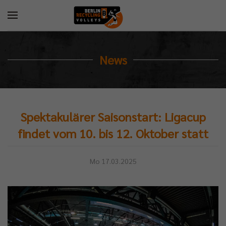
News
Spektakulärer Saisonstart: Ligacup
findet vom 10. bis 12. Oktober statt
Mo 17.03.2025