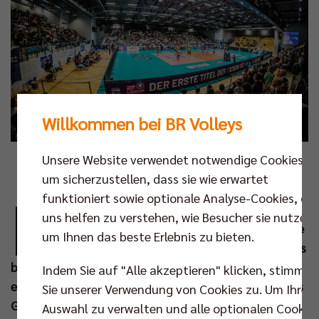
Willkommen bei BR Volleys
Unsere Website verwendet notwendige Cookies,
Foto: Justus Stegemann
um sicherzustellen, dass sie wie erwartet
D
funktioniert sowie optionale Analyse-Cookies, die
ie Volleyball Bundesliga startet auch in der
uns helfen zu verstehen, wie Besucher sie nutzen,
Saison 2025/26 mit dem Ligacup in die neue
um Ihnen das beste Erlebnis zu bieten.
Spielzeit. Vom 10. bis zum 12. Okt findet das
beliebte Auftaktturnier mit allen Bundesligisten
Indem Sie auf "Alle akzeptieren" klicken, stimmen
erneut in Hildesheim/Giesen statt. Die Helios Grizzlys
Sie unserer Verwendung von Cookies zu. Um Ihre
Giesen fungieren dabei, wie bereits in den
Auswahl zu verwalten und alle optionalen Cookie