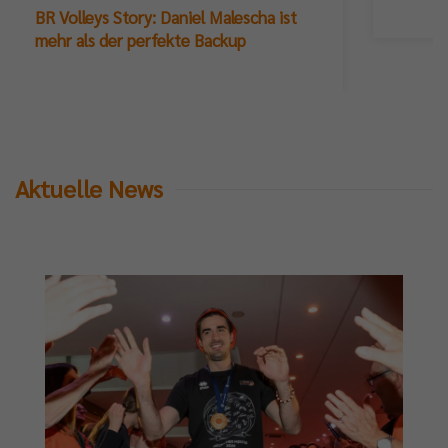
BR Volleys Story: Daniel Malescha ist
mehr als der perfekte Backup
Aktuelle News