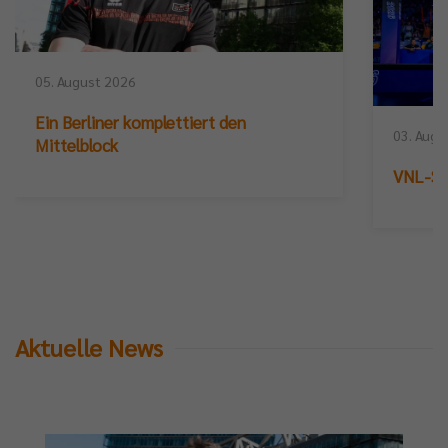
05. August 2026
Ein Berliner komplettiert den
03. Augu
Mittelblock
VNL-Sil
Aktuelle News