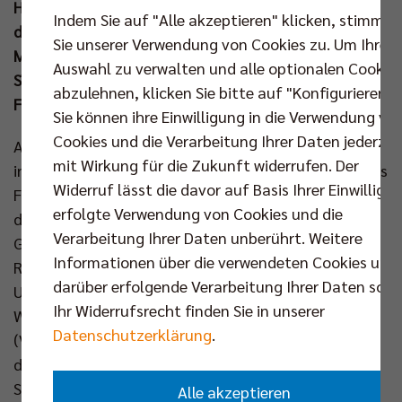
Heimspieltermine der Finalserie fixiert sind, wartet
Indem Sie auf "Alle akzeptieren" klicken, stimmen
der Hauptstadtclub noch auf seinen Gegner. Am
Sie unserer Verwendung von Cookies zu. Um Ihre
Mittwochabend (16. Apr um 20.00 Uhr) könnte die
Auswahl zu verwalten und alle optionalen Cookie
SVG Lüneburg im Auswärtsspiel beim VfB
abzulehnen, klicken Sie bitte auf "Konfigurieren".
Friedrichshafen nachziehen.
Sie können ihre Einwilligung in die Verwendung vo
Cookies und die Verarbeitung Ihrer Daten jederzei
Auch in der Saison 2025/2026 werden die BR Volleys
mit Wirkung für die Zukunft widerrufen. Der
in der CEV Champions League an den Start gehen. Als
Widerruf lässt die davor auf Basis Ihrer Einwilligu
Finalteilnehmer und Hauptrundenerster verlängert
erfolgte Verwendung von Cookies und die
der Rekordmeister seine Serie in der Königsklasse.
Verarbeitung Ihrer Daten unberührt. Weitere
Gemeinsam mit dem belgischen Topteam Knack
Informationen über die verwendeten Cookies und
Roeselare ist man damit am längsten ohne
darüber erfolgende Verarbeitung Ihrer Daten sowi
Unterbrechung in dem prestigeträchtigen
Ihr Widerrufsrecht finden Sie in unserer
Wettbewerb vertreten. Wie die Volleyball Bundesliga
Datenschutzerklärung
.
(VBL) in der vergangenen Woche kommunizierte, hat
der Europäische Volleyball Verband (CEV) die
Startplätze für die Europapokalsaison 2025/2026
Alle akzeptieren