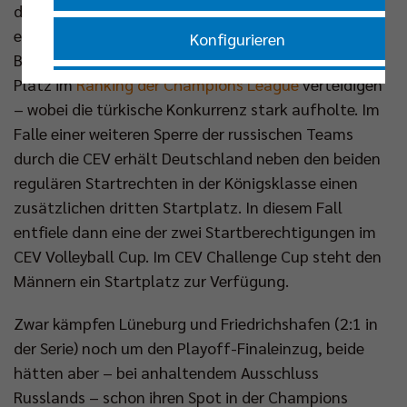
definiert. Die Frauen- und Männerteams der VBL
erhalten insgesamt zehn Startplätze. Die
Konfigurieren
Bundesligateams der Herren konnten ihren vierten
Platz im
Ranking der Champions League
verteidigen
Nur essenzielle Cookies akzeptieren
– wobei die türkische Konkurrenz stark aufholte. Im
Falle einer weiteren Sperre der russischen Teams
Impressum
|
Datenschutzerklärung
durch die CEV erhält Deutschland neben den beiden
regulären Startrechten in der Königsklasse einen
zusätzlichen dritten Startplatz. In diesem Fall
entfiele dann eine der zwei Startberechtigungen im
CEV Volleyball Cup. Im CEV Challenge Cup steht den
Männern ein Startplatz zur Verfügung.
Zwar kämpfen Lüneburg und Friedrichshafen (2:1 in
der Serie) noch um den Playoff-Finaleinzug, beide
hätten aber – bei anhaltendem Ausschluss
Russlands – schon ihren Spot in der Champions