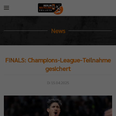
News
FINALS: Champions-League-Teilnahme
gesichert
Di 15.04.2025