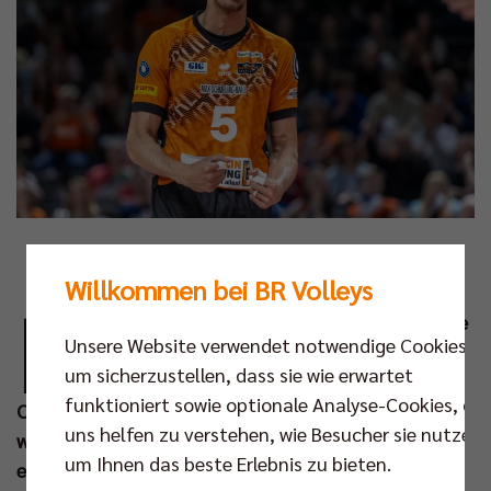
Foto: Gora
Willkommen bei BR Volleys
M
it dem Einzug in das Playoff-Finale um die
Unsere Website verwendet notwendige Cookies,
Deutsche Meisterschaft haben die BR
um sicherzustellen, dass sie wie erwartet
Volleys erneut ihren Startplatz in der CEV
funktioniert sowie optionale Analyse-Cookies, die
Champions League gebucht. So sind die Berliner
uns helfen zu verstehen, wie Besucher sie nutzen,
weiterhin seit 2012 durchgängig im höchsten
um Ihnen das beste Erlebnis zu bieten.
europäischen Wettbewerb vertreten. Während alle