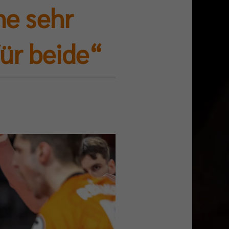
ne sehr
für beide“