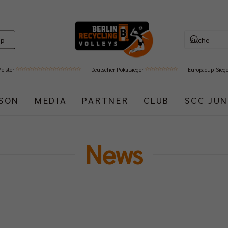
op
Meister
Deutscher Pokalsieger
Europacup-Sieg
ISON
MEDIA
PARTNER
CLUB
SCC JUN
News