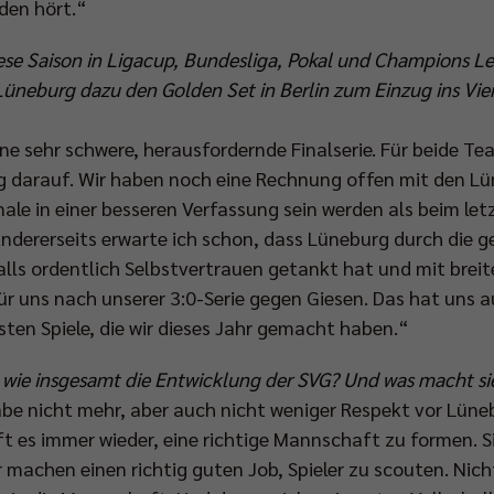
den hört.“
ese Saison in Ligacup, Bundesliga, Pokal und Champions L
üneburg dazu den Golden Set in Berlin zum Einzug ins Viert
ine sehr schwere, herausfordernde Finalserie. Für beide T
g darauf. Wir haben noch eine Rechnung offen mit den Lün
inale in einer besseren Verfassung sein werden als beim letz
ndererseits erwarte ich schon, dass Lüneburg durch die 
lls ordentlich Selbstvertrauen getankt hat und mit brei
für uns nach unserer 3:0-Serie gegen Giesen. Das hat uns a
sten Spiele, die wir dieses Jahr gemacht haben.“
 wie insgesamt die Entwicklung der SVG? Und was macht sie
be nicht mehr, aber auch nicht weniger Respekt vor Lünebu
t es immer wieder, eine richtige Mannschaft zu formen. Si
machen einen richtig guten Job, Spieler zu scouten. Nicht