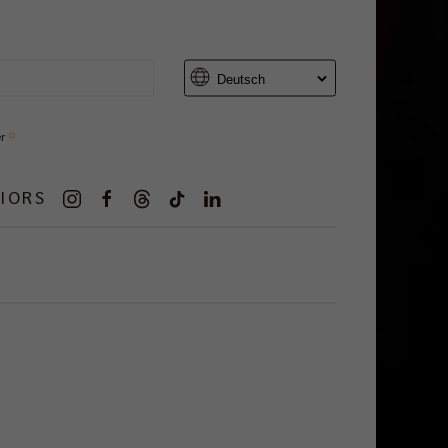
er
IORS