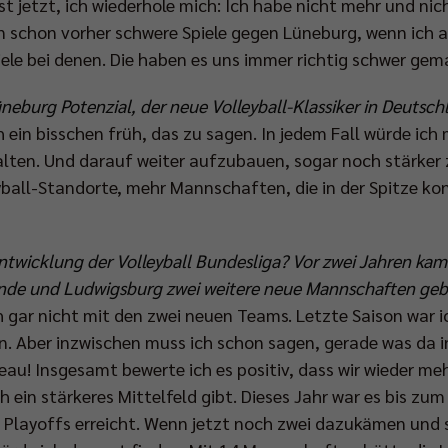
rst jetzt, ich wiederhole mich: Ich habe nicht mehr und ni
en schon vorher schwere Spiele gegen Lüneburg, wenn ich a
le bei denen. Die haben es uns immer richtig schwer gem
neburg Potenzial, der neue Volleyball-Klassiker in Deutsc
ch ein bisschen früh, das zu sagen. In jedem Fall würde ic
halten. Und darauf weiter aufzubauen, sogar noch stärker
yball-Standorte, mehr Mannschaften, die in der Spitze ko
Entwicklung der Volleyball Bundesliga? Vor zwei Jahren ka
nde und Ludwigsburg zwei weitere neue Mannschaften geb
gar nicht mit den zwei neuen Teams. Letzte Saison war ic
n. Aber inzwischen muss ich schon sagen, gerade was da 
peau! Insgesamt bewerte ich es positiv, dass wir wieder 
h ein stärkeres Mittelfeld gibt. Dieses Jahr war es bis zu
e Playoffs erreicht. Wenn jetzt noch zwei dazukämen und 