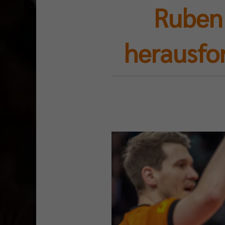
Ruben 
herausfor