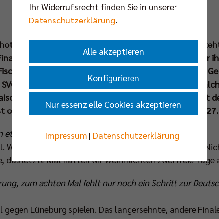
Ihr Widerrufsrecht finden Sie in unserer
Datenschutzerklärung
.
chott Kapitän der BR Volleys, zum achten Mal bereits steh
Alle akzeptieren
nale um die Deutsche Meisterschaft, so häufig wie vor ih
Fischer. Aber eine Situation ist anders als gewohnt: Der G
Konfigurieren
 SVG Lüneburg. Was er über die Niedersachsen, die Finalc
isonverlauf und seine eigene Leistung denkt, schildert d
Nur essenzielle Cookies akzeptieren
st of five“-Serie in der Max-Schmeling-Halle (Sonntag, 27
n etwas Ruhe, um Kräfte für das Finale zu sammeln?
Impressum
|
Datenschutzerklärung
l. Wir hatten zwei Tage frei, die haben sehr gutgetan. Nic
e, das letzte Mal hatten wir Weihnachten zwei freie Tage
rung, zum achten Mal fehlt nur noch ein Schritt zur Deutsc
al gegen Lüneburg spielen. Das langersehnte, andere Finale.