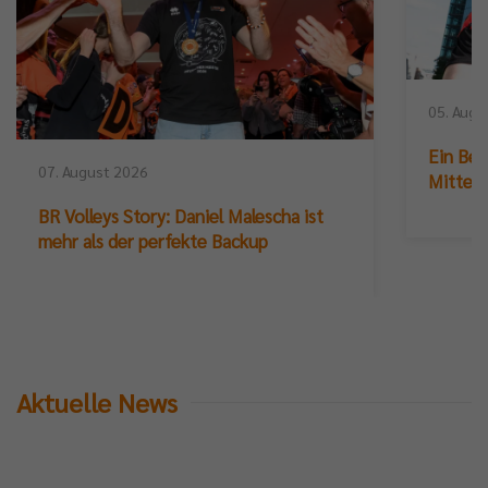
05. Augu
Ein Ber
07. August 2026
Mittelb
BR Volleys Story: Daniel Malescha ist
mehr als der perfekte Backup
Aktuelle News