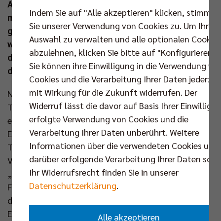
Auswahlmannschaft nervenstark ins Finale und
Indem Sie auf "Alle akzeptieren" klicken, stimmen
musste sich dort den L.E. Volleys aus Leipzig mit 1:2
Sie unserer Verwendung von Cookies zu. Um Ihre
geschlagen geben. Am kommenden Wochenende
Auswahl zu verwalten und alle optionalen Cookie
warten die nächsten Deutschen Meisterschaften in
abzulehnen, klicken Sie bitte auf "Konfigurieren".
der U14 (mit Rotation Prenzlauer Berg) und U18 (mit
Sie können ihre Einwilligung in die Verwendung vo
den SCC JUNIORS).
Cookies und die Verarbeitung Ihrer Daten jederzei
mit Wirkung für die Zukunft widerrufen. Der
Nachdem die SCC JUNIORS zum Auftakt in das 16er-
Widerruf lässt die davor auf Basis Ihrer Einwilligu
Turnier den TSV Penzberg mit 2:1 niederrangen, lief
erfolgte Verwendung von Cookies und die
es am ersten Wettkampftag rund. Mit zwei 2:0-
Verarbeitung Ihrer Daten unberührt. Weitere
Erfolgen gegen die Ausrichter der TeBu Volleys und
Informationen über die verwendeten Cookies und
TuS Kriftel sicherte man sich den Gruppensieg und
darüber erfolgende Verarbeitung Ihrer Daten sowi
Viertelfinaleinzug. In der K.o.-Phase war dann
Ihr Widerrufsrecht finden Sie in unserer
„Tiebreak-Zeit“. Sowohl gegen den VfB
Datenschutzerklärung
.
Friedrichshafen (15:9) als auch im Halbfinale gegen
die FT 1844 Freiburg (15:13) hatten die Berliner im
Entscheidungssatz die Nase vorn. Und einen solchen
Alle akzeptieren