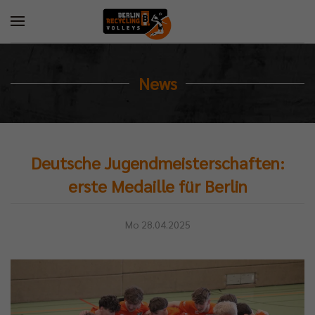
News
Deutsche Jugendmeisterschaften:
erste Medaille für Berlin
Mo 28.04.2025