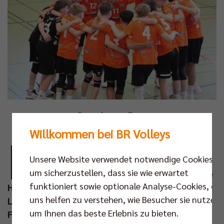
Fotos: Susanne Torge
Willkommen bei BR Volleys
M
it einer Silbermedaille kehrten die SCC
Unsere Website verwendet notwendige Cookies,
JUNIORS am Wochenende von der
um sicherzustellen, dass sie wie erwartet
Deutschen Meisterschaft in der U16 in die
funktioniert sowie optionale Analyse-Cookies, die
Hauptstadt zurück. Bei der von den Tecklenburger
uns helfen zu verstehen, wie Besucher sie nutzen,
Land Volleys in Ibbenbüren ausgerichteten
um Ihnen das beste Erlebnis zu bieten.
Finalrunde spielte sich die Berliner