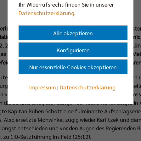
Ihr Widerrufsrecht finden Sie in unserer
Datenschutzerklärung
.
 Berlin Recycling Volleys sind zum 15. Mal Deutscher Meist
Alle akzeptieren
lle ließen die Hauptstädter im dritten Playoff-Finale n
12, 25:23, 25:21) gegen den erstmaligen Finalisten aus L
Konfigurieren
s dritte nationale Triple aus Ligacup, DVV-Pokal und Meis
efeiert werden und die BR Volleys sind nun seit zehn Jahre
Nur essenzielle Cookies akzeptieren
aute Joel Banks noch einmal seiner bestens eingespielte
ger Seite versuchte Stefan Hübner mit Karlitzek anstel
Impressum
|
Datenschutzerklärung
n von der Kulisse starteten die Berliner extrem entschlos
 die Berliner zwei, drei Gänge hoch. Jake Hanes zeigte in
gte Kapitän Ruben Schott eine fulminante Aufschlagserie 
. Also ersetzte Mohwinkel zügig wieder Karlitzek und damit
 längst entschieden und vor den Augen des Regierenden B
l zu 1:0-Satzführung ins Feld (25:12).