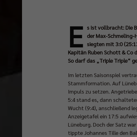
E
s ist vollbracht: Die
der Max-Schmeling-Ha
siegten mit 3:0 (25:
Kapitän Ruben Schott & Co da
So darf das „Triple Triple“ g
Im letzten Saisonspiel vertr
Stammformation. Auf Lünebur
Impuls zu setzen. Angetriebe
5:4 stand es, dann schalteten
Wucht (9:4), anschließend le
Anzeigetafel ein 17:5 aufwies
Lüneburg. Doch der Satz war
tippte Johannes Tille den Bal