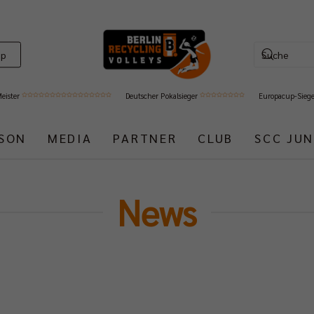
op
Meister
Deutscher Pokalsieger
Europacup-Sieg
ISON
MEDIA
PARTNER
CLUB
SCC JUN
News