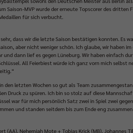
leyballtempel sowohl den Deutschen Meister aus Berlin al
um Saison-MVP wurde der erneute Topscorer des dritten Fi
daillen für sich verbucht.
 sehr, dass wir die letzte Saison bestätigen konnten. Es w
aison, aber nicht weniger schön. Ich glaube, wir haben im 
 und dann lief es gegen Lüneburg. Wir haben einfach dur
chlüssel. All Feierbiest würde ich ganz vorn mich selbst n
eitig.“
in den letzten Wochen so gut als Team zusammengestan
n Druck zu spüren. Ich bin so stolz auf diese Mannschaf
sel war für mich persönlich Satz zwei in Spiel zwei gegen 
n und standen seitdem bis zum Ende eng zusammen. Das
rt (AA), Nehemiah Mote + Tobias Krick (MB), Johannes Till