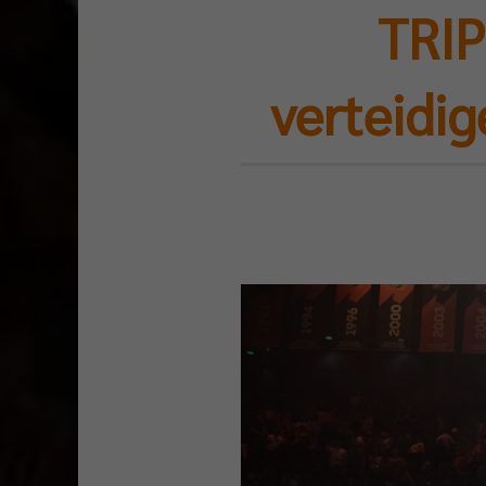
TRIP
verteidig