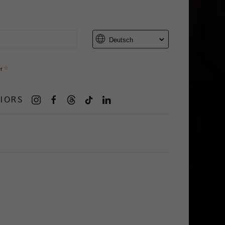
er
IORS