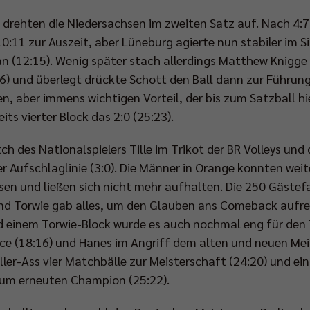
ll drehten die Niedersachsen im zweiten Satz auf. Nach 4
:11 zur Auszeit, aber Lüneburg agierte nun stabiler im Si
an (12:15). Wenig später stach allerdings Matthew Knigge
6) und überlegt drückte Schott den Ball dann zur Führung i
n, aber immens wichtigen Vorteil, der bis zum Satzball hie
its vierter Block das 2:0 (25:23).
ch des Nationalspielers Tille im Trikot der BR Volleys und
r Aufschlaglinie (3:0). Die Männer in Orange konnten weit
en und ließen sich nicht mehr aufhalten. Die 250 Gästefa
nd Torwie gab alles, um den Glauben ans Comeback aufre
inem Torwie-Block wurde es auch nochmal eng für den Tit
ce (18:16) und Hanes im Angriff dem alten und neuen Meist
ller-Ass vier Matchbälle zur Meisterschaft (24:20) und ei
 zum erneuten Champion (25:22).