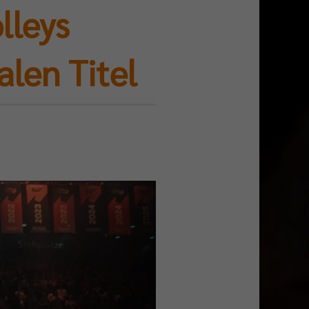
lleys
alen Titel