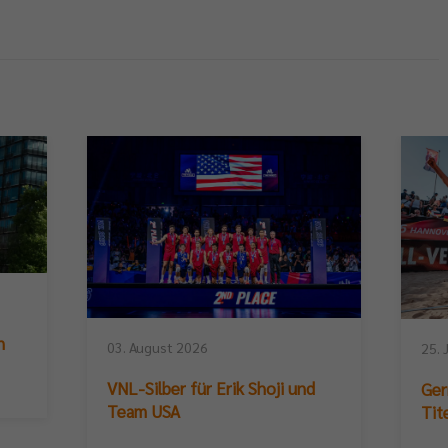
n
03. August 2026
25. 
VNL-Silber für Erik Shoji und
Ger
Team USA
Tit