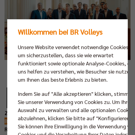
Willkommen bei BR Volleys
Unsere Website verwendet notwendige Cookies,
um sicherzustellen, dass sie wie erwartet
funktioniert sowie optionale Analyse-Cookies, die
Foto: Senatskanzlei Berlin/Xenia Günther
uns helfen zu verstehen, wie Besucher sie nutzen,
um Ihnen das beste Erlebnis zu bieten.
D
ie BR Volleys sind am Dienstag (06. Mai) im
Indem Sie auf "Alle akzeptieren" klicken, stimmen
Roten Rathaus für den Gewinn ihres
Sie unserer Verwendung von Cookies zu. Um Ihre
fünfzehnten Meistertitels geehrt worden.
Auswahl zu verwalten und alle optionalen Cookie
Zum dritten Mal begrüßte der Regierende
abzulehnen, klicken Sie bitte auf "Konfigurieren".
Bürgermeister
Kai Wegner die Triple-Gewinner des
Sie können ihre Einwilligung in die Verwendung vo
Rekordmeisters und würdigte die erbrachten
Cookies und die Verarbeitung Ihrer Daten jederzei