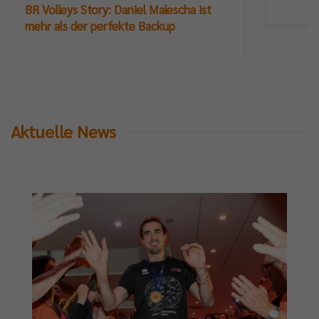
BR Volleys Story: Daniel Malescha ist
mehr als der perfekte Backup
Aktuelle News