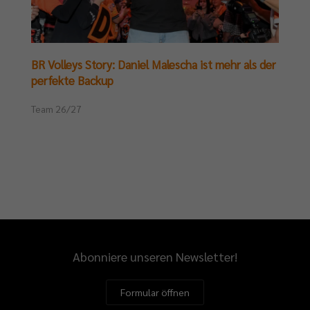
BR Volleys Story: Daniel Malescha ist mehr als der
perfekte Backup
Team 26/27
Abonniere unseren Newsletter!
Formular öffnen