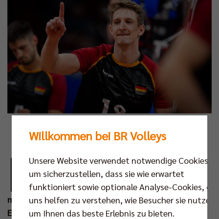
Foto: volleyballworld
Willkommen bei BR Volleys
D
ie deutsche Nationalmannschaft ist in das
Unsere Website verwendet notwendige Cookies,
WM-Jahr gestartet. In Kienbaum bereitet
um sicherzustellen, dass sie wie erwartet
sich das Team aktuell auf die Saison vor –
funktioniert sowie optionale Analyse-Cookies, die
mit dabei sind viele Talente und neue Gesichter.
uns helfen zu verstehen, wie Besucher sie nutzen,
Erstes Highlight in diesem Sommer wird das
um Ihnen das beste Erlebnis zu bieten.