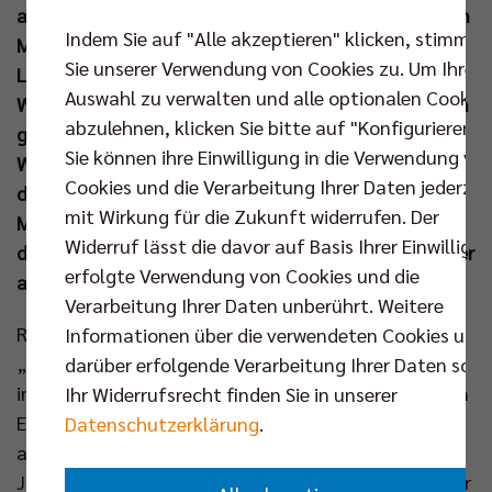
ausverkaufte Länderspiel gegen Italien am 25. Mai in
Indem Sie auf "Alle akzeptieren" klicken, stimmen
München. Anschließend steht die Volleyball Nations
Sie unserer Verwendung von Cookies zu. Um Ihre
League (VNL) an, wofür Bundestrainer Michal
Auswahl zu verwalten und alle optionalen Cookie
Winiarski nun seinen 30er Kader benannt hat. Diesem
abzulehnen, klicken Sie bitte auf "Konfigurieren".
gehören mit Florian Krage, Daniel Malescha, Arthur
Sie können ihre Einwilligung in die Verwendung vo
Wehner und Maximilian Treiter vier Spieler an, die in
Cookies und die Verarbeitung Ihrer Daten jederzei
der nächsten Spielzeit das Trikot des Deutschen
mit Wirkung für die Zukunft widerrufen. Der
Meisters aus Berlin tragen werden. Zum Abschluss
Widerruf lässt die davor auf Basis Ihrer Einwilligu
des Sommers kämpfen die DVV-Männer im September
erfolgte Verwendung von Cookies und die
auf den Philippinen um den WM-Titel.
Verarbeitung Ihrer Daten unberührt. Weitere
Rund 20 Spieler versammelte Co-Trainer Thomas
Informationen über die verwendeten Cookies und
„Bob“ Ranner seit dem Trainingsauftakt Ende April
darüber erfolgende Verarbeitung Ihrer Daten sowi
in Kienbaum um sich. Mit dabei waren unter anderem
Ihr Widerrufsrecht finden Sie in unserer
Erik Röhrs, Lukas Maase und Jan Zimmermann, aber
Datenschutzerklärung
.
auch zahlreiche neue Spieler wie Fabian Hosch,
Jannes Wiesner und Bastian Korreck. „Wir haben sehr