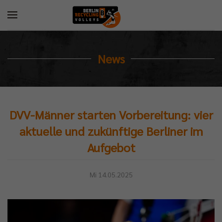
News
DVV-Männer starten Vorbereitung: vier
aktuelle und zukünftige Berliner im
Aufgebot
Mi 14.05.2025