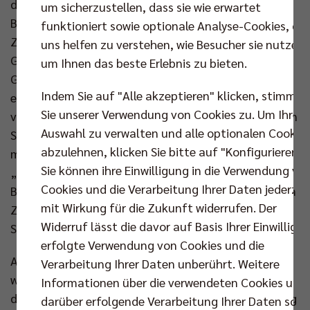
dieser junge Mann aus Rio Rancho im US-
um sicherzustellen, dass sie wie erwartet
Bundesstaat New Mexico nicht nur wegen seiner 206
funktioniert sowie optionale Analyse-Cookies, die
Zentimeter Körperlänge in naher Zukunft zu einer
uns helfen zu verstehen, wie Besucher sie nutzen,
Größe im internationalen Volleyball reifen kann.
um Ihnen das beste Erlebnis zu bieten.
Genau das ist sein Plan. Der Außenangreifer hat eine
Indem Sie auf "Alle akzeptieren" klicken, stimmen
enorme Sprunghöhe, schlägt hart zu am Netz wie
Sie unserer Verwendung von Cookies zu. Um Ihre
von der Aufschlaglinie, kreiert selbst in komplizierten
Auswahl zu verwalten und alle optionalen Cookie
Situationen häufig noch gute Attacken. „Das ist
abzulehnen, klicken Sie bitte auf "Konfigurieren".
mein Job“, kommentiert er trocken. Was fehlt?
Sie können ihre Einwilligung in die Verwendung vo
„Passing“, antwortet Flexen, ohne zu zögern, die
Cookies und die Verarbeitung Ihrer Daten jederzei
Ballannahme und möglichst präzise Weitergabe zum
mit Wirkung für die Zukunft widerrufen. Der
Zuspieler also. Ein Kernelement des erfolgreichen
Widerruf lässt die davor auf Basis Ihrer Einwilligu
Spiels.
erfolgte Verwendung von Cookies und die
An seiner Schwäche arbeitet der Amerikaner, der
Verarbeitung Ihrer Daten unberührt. Weitere
wegen seiner Größe als Außenangreifer ein wenig an
Informationen über die verwendeten Cookies und
den „Hall of Famer“ Robert Kromm erinnert. Der trug
darüber erfolgende Verarbeitung Ihrer Daten sowi