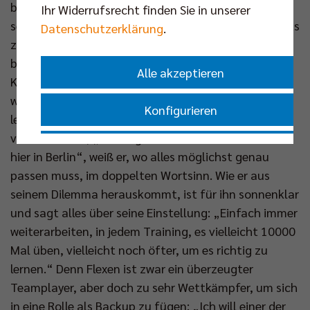
bis 2018 das BR Volleys Trikot und war sogar noch
Ihr Widerrufsrecht finden Sie in unserer
sechs Zentimeter länger. Er wurde deshalb auch stets
Datenschutzerklärung
.
zum Ziel der gegnerischen Aufschläge. Hinzu kommt
bei Flexen, dass er die meiste Zeit seiner jungen
Alle akzeptieren
Karriere auf der Diagonalposition eingesetzt wurde,
wo er mit der Ballverteilung wenig zu tun hatte. Kein
Konfigurieren
leichter Übergang also, das Element zu
verinnerlichen, „schon gar nicht auf einem Level wie
Nur essenzielle Cookies akzeptieren
hier in Berlin“, weiß er, wo alles möglichst genau
passen muss, im doppelten Wortsinn. Wie er aus
Impressum
|
Datenschutzerklärung
seinem Dilemma herauskommt, ist für ihn sonnenklar
und sagt alles über seine Einstellung: „Einfach immer
weiterarbeiten, in jedem Training, es vielleicht 10000
Mal üben, vielleicht noch öfter, um es richtig zu
lernen.“ Denn Flexen ist zwar ein überzeugter
Teamplayer, aber doch zu sehr Wettkämpfer, um sich
in eine Rolle als Backup zu fügen: „Ich will einer der