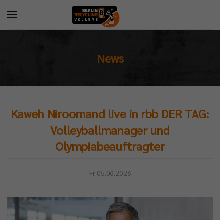
News
Kaweh Niroomand live in rbb DER TAG:
Volleyballmanager und
Olympiabeauftragter
Fr 05.06.2026