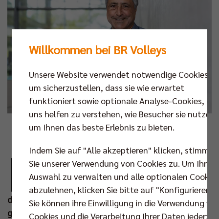
Willkommen bei BR Volleys
Unsere Website verwendet notwendige Cookies,
um sicherzustellen, dass sie wie erwartet
funktioniert sowie optionale Analyse-Cookies, die
uns helfen zu verstehen, wie Besucher sie nutzen,
um Ihnen das beste Erlebnis zu bieten.
Foto: Andreas Gora
E
Indem Sie auf "Alle akzeptieren" klicken, stimmen
r ist Rekordmeister – mit seinen BR Volleys!
Sie unserer Verwendung von Cookies zu. Um Ihre
Kaweh Niroomand hat die Charlottenburger
Auswahl zu verwalten und alle optionalen Cookie
Volleyball-Männer sagenhafte 16-mal zum
abzulehnen, klicken Sie bitte auf "Konfigurieren".
deutschen Meistertitel und achtmal zum Pokalsieg
Sie können ihre Einwilligung in die Verwendung vo
geführt – erst als Trainer, dann als Manager und
Cookies und die Verarbeitung Ihrer Daten jederzei