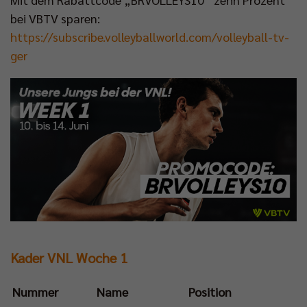
bei VBTV sparen:
https://subscribe.volleyballworld.com/volleyball-tv-
ger
Kader VNL Woche 1
Nummer
Name
Position