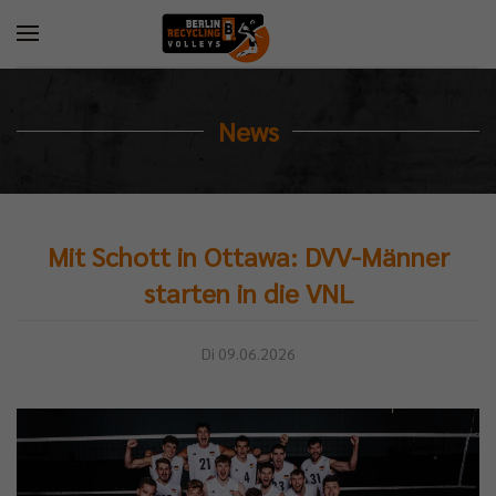
News
Mit Schott in Ottawa: DVV-Männer
starten in die VNL
Di 09.06.2026