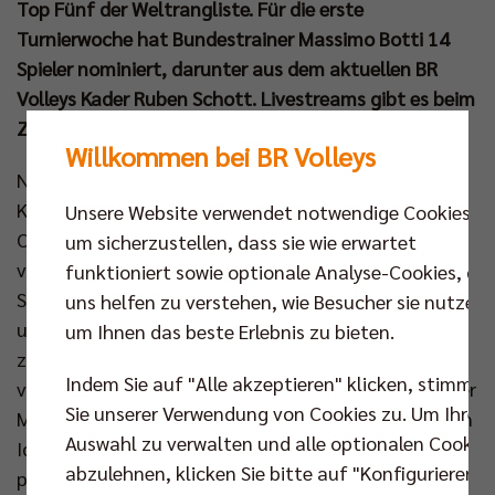
Top Fünf der Weltrangliste. Für die erste
Turnierwoche hat Bundestrainer Massimo Botti 14
Spieler nominiert, darunter aus dem aktuellen BR
Volleys Kader Ruben Schott. Livestreams gibt es beim
ZDF und bei volleyballworld.tv.
Willkommen bei BR Volleys
Nach mehreren intensiven Vorbereitungswochen in
Kienbaum und dem erfolgreichen Test gegen
Unsere Website verwendet notwendige Cookies,
Olympiasieger Frankreich reist die Mannschaft mit
um sicherzustellen, dass sie wie erwartet
viel Motivation und Zuversicht nach Nordamerika.
funktioniert sowie optionale Analyse-Cookies, die
Seit Mitte Mai arbeiten die DVV-Männer erstmals
uns helfen zu verstehen, wie Besucher sie nutzen,
unter der Leitung von Bundestrainer Massimo Botti
um Ihnen das beste Erlebnis zu bieten.
zusammen. Für den Italiener standen in den
Indem Sie auf "Alle akzeptieren" klicken, stimmen
vergangenen Wochen vor allem das Kennenlernen der
Sie unserer Verwendung von Cookies zu. Um Ihre
Mannschaft und die Entwicklung einer gemeinsamen
Auswahl zu verwalten und alle optionalen Cookie
Identität im Fokus. „Mein erster Eindruck ist sehr
abzulehnen, klicken Sie bitte auf "Konfigurieren".
positiv. Die Spieler arbeiten gerne zusammen und