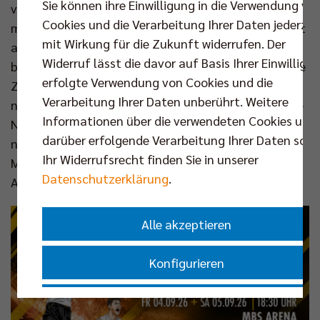
Sie können ihre Einwilligung in die Verwendung vo
verbringen auch außerhalb des Feldes gerne Zeit
Cookies und die Verarbeitung Ihrer Daten jederzei
miteinander. Das ist die Grundlage, um eine Identität
mit Wirkung für die Zukunft widerrufen. Der
als Team zu entwickeln“, sagt Botti. Gleichzeitig
Widerruf lässt die davor auf Basis Ihrer Einwilligu
betont der neue Bundestrainer, dass die gemeinsame
erfolgte Verwendung von Cookies und die
Zeit bislang noch begrenzt gewesen sei: „Wir hatten
Verarbeitung Ihrer Daten unberührt. Weitere
nicht viel Zeit zur Vorbereitung, aber das gilt für alle
Informationen über die verwendeten Cookies und
Nationalteams. Deshalb wollen wir die ersten Spiele
darüber erfolgende Verarbeitung Ihrer Daten sowi
nutzen, um unser Niveau mit den besten
Ihr Widerrufsrecht finden Sie in unserer
Mannschaften der Welt zu vergleichen und den
Datenschutzerklärung
.
Abstand Schritt für Schritt zu verkleinern.“
Alle akzeptieren
Konfigurieren
Nur essenzielle Cookies akzeptieren