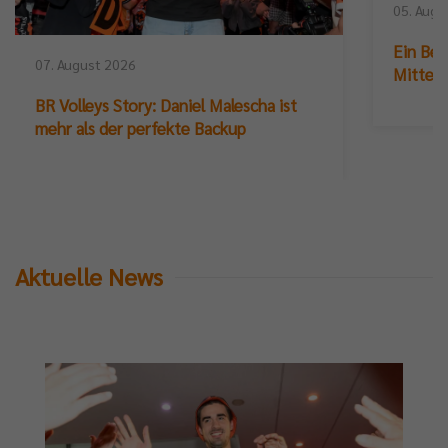
05. Augu
Ein Ber
07. August 2026
Mittelb
BR Volleys Story: Daniel Malescha ist
mehr als der perfekte Backup
Aktuelle News