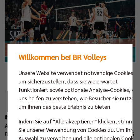
Willkommen bei BR Volleys
Foto: Justus Stegemann
Unsere Website verwendet notwendige Cookies,
um sicherzustellen, dass sie wie erwartet
E
funktioniert sowie optionale Analyse-Cookies, die
ndlich ist die deutsche Nationalmannschaft
uns helfen zu verstehen, wie Besucher sie nutzen,
wieder live in der Region Berlin-Brandenburg
um Ihnen das beste Erlebnis zu bieten.
zu sehen! Volleyballfans können sich jetzt
ihre Tickets für die beiden Länderspiele der DVV-
Indem Sie auf "Alle akzeptieren" klicken, stimmen
Auswahl gegen die Niederlande in Potsdam sichern.
Sie unserer Verwendung von Cookies zu. Um Ihre
Die Begegnungen am 04. und 05. Sep 2026 in der MBS
Auswahl zu verwalten und alle optionalen Cookie