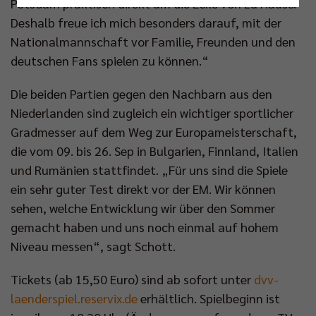
Potsdam praktisch direkt um die Ecke von zu Hause.
Nur essenzielle Cookies akzeptieren
Deshalb freue ich mich besonders darauf, mit der
Nationalmannschaft vor Familie, Freunden und den
Impressum
|
Datenschutzerklärung
deutschen Fans spielen zu können.“
Die beiden Partien gegen den Nachbarn aus den
Niederlanden sind zugleich ein wichtiger sportlicher
Gradmesser auf dem Weg zur Europameisterschaft,
die vom 09. bis 26. Sep in Bulgarien, Finnland, Italien
und Rumänien stattfindet. „Für uns sind die Spiele
ein sehr guter Test direkt vor der EM. Wir können
sehen, welche Entwicklung wir über den Sommer
gemacht haben und uns noch einmal auf hohem
Niveau messen“, sagt Schott.
Tickets (ab 15,50 Euro) sind ab sofort unter
dvv-
laenderspiel.reservix.de
erhältlich. Spielbeginn ist