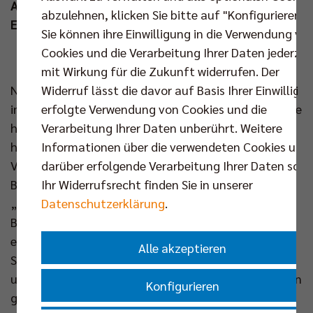
Arena bilden die Generalprobe für die
abzulehnen, klicken Sie bitte auf "Konfigurieren".
Europameisterschaft.
Sie können ihre Einwilligung in die Verwendung vo
Cookies und die Verarbeitung Ihrer Daten jederzei
>>> JETZT TICKETS SICHERN <<<
mit Wirkung für die Zukunft widerrufen. Der
Widerruf lässt die davor auf Basis Ihrer Einwilligu
Nach dem ausverkauften Heim-Länderspiel Ende Mai
erfolgte Verwendung von Cookies und die
in Neu-Ulm können sich die Fans nun auf zwei weitere
Verarbeitung Ihrer Daten unberührt. Weitere
hochklassige Auftritte der DVV-Männer vor
Informationen über die verwendeten Cookies und
heimischer Kulisse freuen. Außenangreifer und BR
darüber erfolgende Verarbeitung Ihrer Daten sowi
Volleys Kapitän Ruben Schott blickt den
Ihr Widerrufsrecht finden Sie in unserer
Begegnungen mit großer Vorfreude entgegen:
Datenschutzerklärung
.
„Länderspiele in Deutschland sind immer etwas
Besonderes. Vor den eigenen Fans zu spielen, macht
einfach am meisten Spaß – gerade auch für viele
Alle akzeptieren
Spieler, die während der Klub-Saison im Ausland
unterwegs sind.“ Zudem sind die Länderspiele für den
Konfigurieren
gebürtigen Berliner quasi ein Heimspiel: „Für mich ist