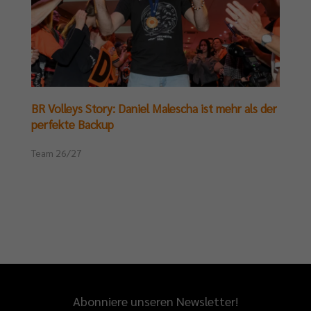
BR Volleys Story: Daniel Malescha ist mehr als der
perfekte Backup
Team 26/27
Abonniere unseren Newsletter!