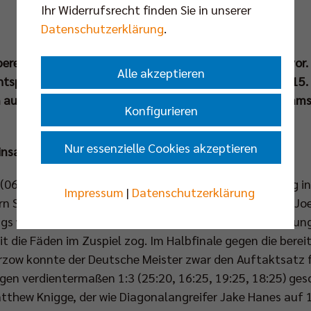
Ihr Widerrufsrecht finden Sie in unserer
Datenschutzerklärung
.
ereitet sich mit Hochdruck auf die Spielzeit 2024/25 vor.
Alle akzeptieren
chtspiel beim 1KOMMA5° Ligacup in Hildesheim (13. bis 15.
aus der Volleyball Bundesliga und starke PlusLiga-Teams 
Konfigurieren
Nur essenzielle Cookies akzeptieren
Einsatz +++
(06. und 07. Sep) konnte das BR Volleys Team erstmalig i
Impressum
|
Datenschutzerklärung
rn Simon Plaskie und Kyle Dagostino stand Headcoach Joe
ings war es auch der erste Test unter Wettkampfbedingung
 die Fäden im Zuspiel zog. Im Halbfinale gegen die bereit
zow konnte der Deutsche Meister zwar den Auftaktsatz f
gen verdientermaßen 1:3 (25:20, 16:25, 19:25, 18:25) ges
Matthew Knigge, der wie Diagonalangreifer Jake Hanes auf