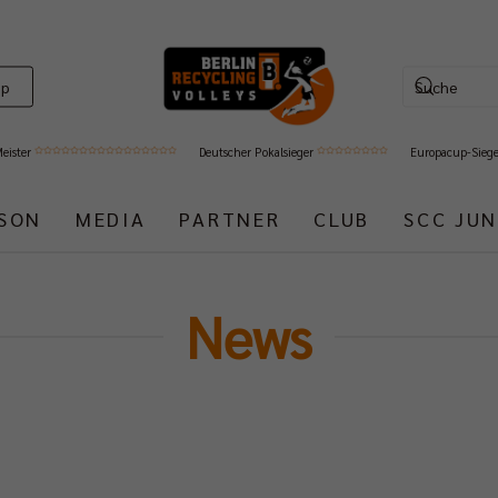
op
Meister
Deutscher Pokalsieger
Europacup-Sieg
ISON
MEDIA
PARTNER
CLUB
SCC JUN
News