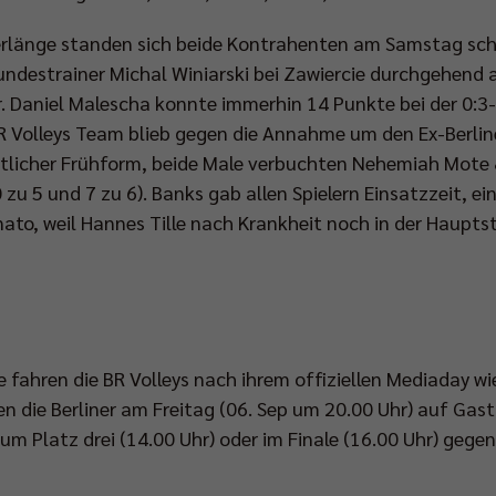
rlänge standen sich beide Kontrahenten am Samstag sch
undestrainer Michal Winiarski bei Zawiercie durchgehend
er. Daniel Malescha konnte immerhin 14 Punkte bei der 0:3
R Volleys Team blieb gegen die Annahme um den Ex-Berline
entlicher Frühform, beide Male verbuchten Nehemiah Mote
 zu 5 und 7 zu 6). Banks gab allen Spielern Einsatzzeit, ei
ato, weil Hannes Tille nach Krankheit noch in der Hauptst
ren die BR Volleys nach ihrem offiziellen Mediaday wie
n die Berliner am Freitag (06. Sep um 20.00 Uhr) auf Ga
 um Platz drei (14.00 Uhr) oder im Finale (16.00 Uhr) geg