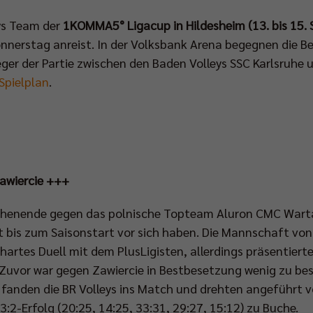
ys Team der
1KOMMA5° Ligacup in Hildesheim (13. bis 15. 
onnerstag anreist. In der Volksbank Arena begegnen die B
ger der Partie zwischen den Baden Volleys SSC Karlsruhe
Spielplan
.
awiercie +++
chenende gegen das polnische Topteam Aluron CMC Warta 
it bis zum Saisonstart vor sich haben. Die Mannschaft von
artes Duell mit dem PlusLigisten, allerdings präsentierten
Zuvor war gegen Zawiercie in Bestbesetzung wenig zu best
 fanden die BR Volleys ins Match und drehten angeführt 
3:2-Erfolg (20:25, 14:25, 33:31, 29:27, 15:12) zu Buche.