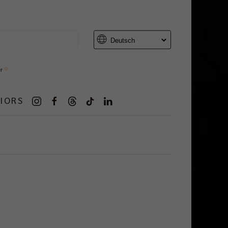
er
IORS