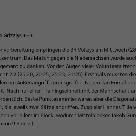
 Grizzlys +++
onvorbereitung empfingen die BR Volleys am Mittwoch (28. 
tzentrum. Das Match gegen die Niedersachsen wurde auch
agement zu danken. Vor den Augen vieler Volunteers trenn
t 2:2 (25:20, 20:25, 25:23, 21:25). Erstmals mussten die 
ern im Außenangriff zurückgreifen. Neben Jan Fornal un
eit. Nach nur einer Trainingseinheit mit der Mannschaft 
ordentlich. Beste Punktesammler waren aber die Diagonals
, die jeweils zwei Sätze angriffen. Zuspieler Hannes Till
chen vor allem im Block, wodurch Mittelblocker Jakob Gü
von 9 Blocks).