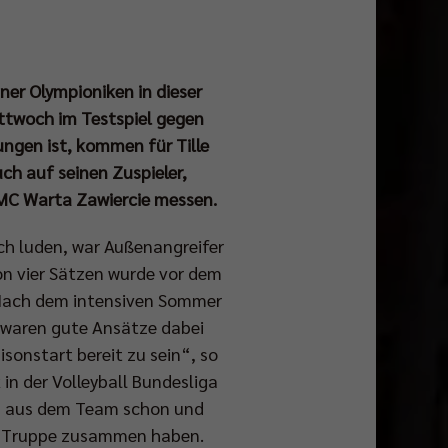
iner Olympioniken in dieser
ttwoch im Testspiel gegen
rungen ist, kommen für Tille
ch auf seinen Zuspieler,
MC Warta Zawiercie messen.
tch luden, war Außenangreifer
von vier Sätzen wurde vor dem
. „Nach dem intensiven Sommer
s waren gute Ansätze dabei
isonstart bereit zu sein“, so
 in der Volleyball Bundesliga
en aus dem Team schon und
ute Truppe zusammen haben.