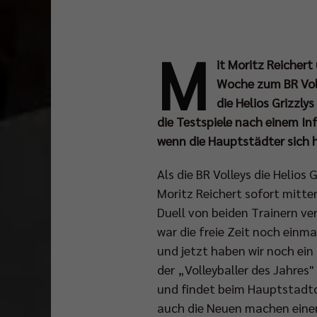
M
it Moritz Reichert
Woche zum BR Vol
die Helios Grizzly
die Testspiele nach einem In
wenn die Hauptstädter sich
Als die BR Volleys die Helio
Moritz Reichert sofort mitten
Duell von beiden Trainern ve
war die freie Zeit noch einm
und jetzt haben wir noch ein 
der „Volleyballer des Jahres"
und findet beim Hauptstadtc
auch die Neuen machen einen