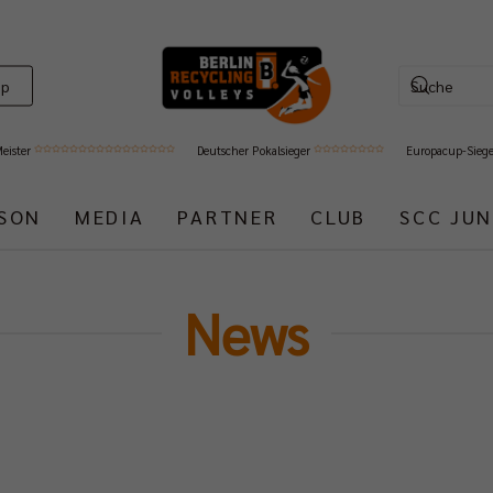
op
Meister
Deutscher Pokalsieger
Europacup-Sieg
ISON
MEDIA
PARTNER
CLUB
SCC JUN
News