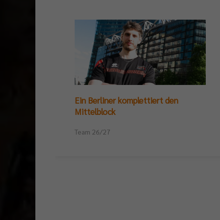
Ein Berliner komplettiert den
Mittelblock
Team 26/27