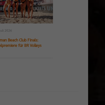
23. Juli 2026
Juli 2026
DIE FINALS im Live-B
man Beach Club Finals:
und Ergebnisse
elpremiere für BR Volleys