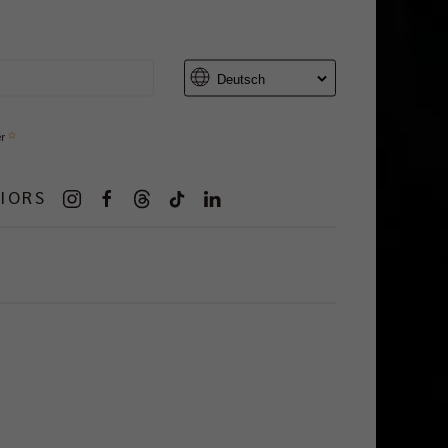
er
IORS