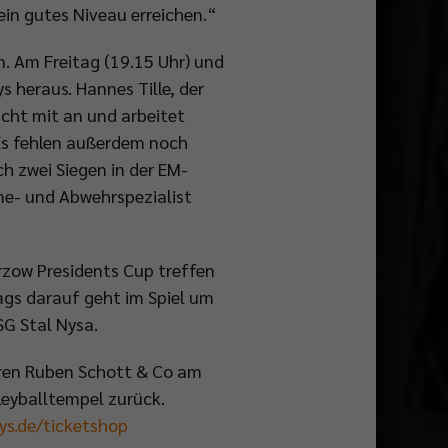
 ein gutes Niveau erreichen.“
. Am Freitag (19.15 Uhr) und
s heraus. Hannes Tille, der
icht mit an und arbeitet
 Es fehlen außerdem noch
ch zwei Siegen in der EM-
me- und Abwehrspezialist
zow Presidents Cup treffen
ags darauf geht im Spiel um
SG Stal Nysa.
hren Ruben Schott & Co am
leyballtempel zurück.
ys.de/ticketshop