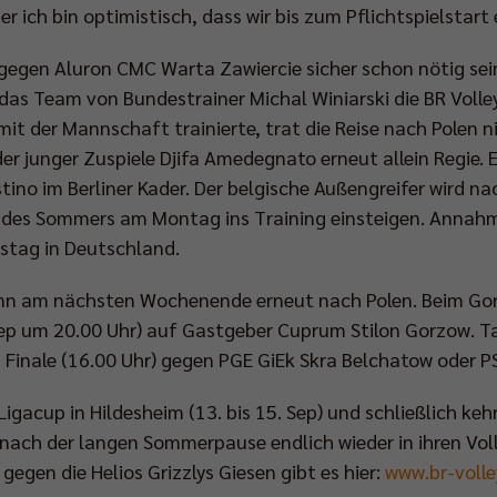
er ich bin optimistisch, dass wir bis zum Pflichtspielstart
egen Aluron CMC Warta Zawiercie sicher schon nötig sein
das Team von Bundestrainer Michal Winiarski die BR Volley
mit der Mannschaft trainierte, trat die Reise nach Polen n
 der junger Zuspiele Djifa Amedegnato erneut allein Regie.
ino im Berliner Kader. Der belgische Außengreifer wird na
 des Sommers am Montag ins Training einsteigen. Annah
stag in Deutschland.
ann am nächsten Wochenende erneut nach Polen. Beim Gor
 Sep um 20.00 Uhr) auf Gastgeber Cuprum Stilon Gorzow. T
im Finale (16.00 Uhr) gegen PGE GiEk Skra Belchatow oder P
gacup in Hildesheim (13. bis 15. Sep) und schließlich ke
nach der langen Sommerpause endlich wieder in ihren Vol
egen die Helios Grizzlys Giesen gibt es hier:
www.br-volle