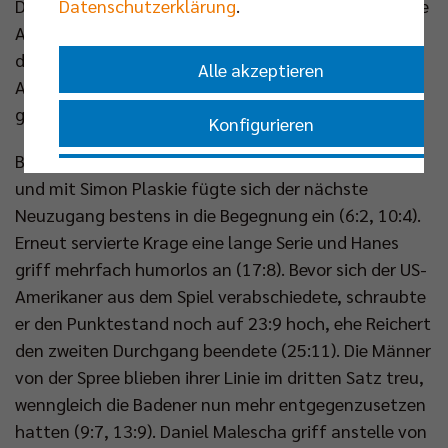
Datenschutzerklärung
.
Druck der Berliner kaum standhalten. Hanes servierte
Ass um Ass (15:3) und die Hauptstädter gewannen
den Auftaktsatz überaus deutlich, weil Krage zum
Alle akzeptieren
Abschluss in Abwehr und Aufschlag gleichermaßen
glänzte (25:8).
Konfigurieren
Banks begann anschließend mit den Wechselspielen
Nur essenzielle Cookies akzeptieren
und mit Simon Plaskie fügte sich der nächste
Neuzugang bestens in die Begegnung ein (6:2, 10:4).
Impressum
|
Datenschutzerklärung
Erneut servierte Krage eine lange Serie und Hanes
griff mehrfach humorlos an (17:8). Bevor sich der US-
Amerikaner aus dem Spiel verabschiedete, schraubte
er den Punktestand noch auf 23:9 hoch, ehe Reichert
den zweiten Durchgang beendete (25:11). Die Männer
von der Spree blieben ihrer Linie im dritten Satz treu,
wenngleich die Badener nun mehr entgegenzusetzen
hatten (9:7, 13:9). Daniel Malescha griff anstelle von