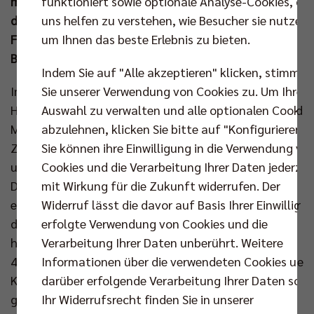
funktioniert sowie optionale Analyse-Cookies, die
morgigen Samstag (14. Sep um 17.00 Uhr) kämpfen
uns helfen zu verstehen, wie Besucher sie nutzen,
die Hauptstädter gegen die SVG Lüneburg um den
um Ihnen das beste Erlebnis zu bieten.
Finaleinzug beim Turnierformat mit allen zwölf
Bundesligisten.
Indem Sie auf "Alle akzeptieren" klicken, stimmen
Sie unserer Verwendung von Cookies zu. Um Ihre
Im ersten Pflichtspiel der Saison setzte BR Volleys
Auswahl zu verwalten und alle optionalen Cookie
Headcoach Joel Banks auf Kapitän Ruben Schott und
abzulehnen, klicken Sie bitte auf "Konfigurieren".
Moritz Reichert im Außenangriff, Johannes Tille im
Sie können ihre Einwilligung in die Verwendung vo
Zuspiel, Jake Hanes im Diagonalangriff, Tobias Krick
Cookies und die Verarbeitung Ihrer Daten jederzei
und Florian Krage im Mittelblock sowie Libero Kyle
mit Wirkung für die Zukunft widerrufen. Der
Dagostino. Rückkehrer Reichert erzielte sofort den
Widerruf lässt die davor auf Basis Ihrer Einwilligu
ersten Punkt für den Titelverteidiger und ein weiterer
erfolgte Verwendung von Cookies und die
deutscher Nationalspieler fügte sich ebenso
Verarbeitung Ihrer Daten unberührt. Weitere
hervorragend ein. Mittelblocker Krage punktete zum
Informationen über die verwendeten Cookies und
4:2 und startete danach eine Aufschlagserie (7:2). Die
darüber erfolgende Verarbeitung Ihrer Daten sowi
Karlsruher, vier Stunden zuvor mit 2:0 (25:23, 25:19)
Ihr Widerrufsrecht finden Sie in unserer
gegen den ASV Dachau erfolgreich, konnten dem