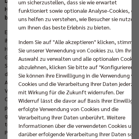
Das dürfte für neue Showelemente sorgen, soll die
um sicherzustellen, dass sie wie erwartet
Hauptstädter aber nicht aus ihrem guten Rhythmus
funktioniert sowie optionale Analyse-Cookies, die
bringen.
uns helfen zu verstehen, wie Besucher sie nutzen,
um Ihnen das beste Erlebnis zu bieten.
Einen Auftakt nach Maß feierten die BR Volleys und
ihre mehr als 5.000 Fans am Wochenende im ersten
Indem Sie auf "Alle akzeptieren" klicken, stimmen
Heimspiel der Saison. Der 3:0-Erfolg gegen die Helios
Sie unserer Verwendung von Cookies zu. Um Ihre
Grizzlys Giesen brachte den Berlinern zum Start die
Auswahl zu verwalten und alle optionalen Cookie
Spitzenposition in der Tabelle ein. Allerdings hat
abzulehnen, klicken Sie bitte auf "Konfigurieren".
diese nach dem ersten Spieltag naturgemäß kaum
Sie können ihre Einwilligung in die Verwendung vo
Aussagekraft. Viel Gutes sahen die Zuschauer im
Cookies und die Verarbeitung Ihrer Daten jederzei
Volleyballtempel trotzdem von den Männern in
mit Wirkung für die Zukunft widerrufen. Der
Orange. In Aufschlag, Block-Abwehr und Angriff
Widerruf lässt die davor auf Basis Ihrer Einwilligu
präsentierten sich Kapitän Ruben Schott & Co
erfolgte Verwendung von Cookies und die
gefestigt. Eine Schippe mehr wünschte man sich
Verarbeitung Ihrer Daten unberührt. Weitere
teamintern einzig in der Annahme. „Wir haben das
Informationen über die verwendeten Cookies und
Potenzial, um in diesem Element noch besser zu sein.
darüber erfolgende Verarbeitung Ihrer Daten sowi