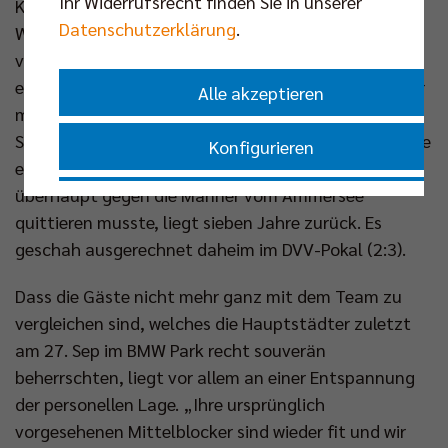
Ihr Widerrufsrecht finden Sie in unserer
Kontrahenten, welche die eigentlich für das
Datenschutzerklärung
.
Wochenende angesetzte Pokalrunde mit dem
vorgezogenen Spiel in der Max-Schmeling-Halle
eröffnen, gelang dies in der vergangenen Saison. Vor
Alle akzeptieren
mehr als 10.000 Zuschauern setzten sich Ruben
Schott & Co mit 3:0 gegen die Herrschinger durch. Die
Konfigurieren
einzige Niederlage, die der Rekordmeister bisher
überhaupt gegen die Männer vom Ammersee
Nur essenzielle Cookies akzeptieren
quittieren musste, liegt sieben Jahre zurück. Es
geschah ausgerechnet daheim im DVV-Pokal (2:3).
Impressum
|
Datenschutzerklärung
Dass die Gäste nicht mehr ganz mit dem Team zu
vergleichen sind, welches die Hauptstädter zuletzt
am 27. Sep im BMW Park recht souverän
beherrschten, liegt vor allem an einer Entspannung
der personellen Lage. „Ihre ursprünglich
vorgesehenen Mittelblocker sind wieder fit und wir