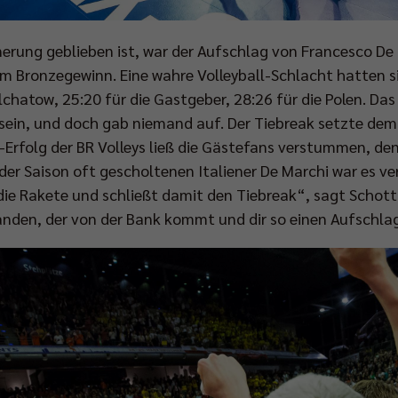
erung geblieben ist, war der Aufschlag von Francesco De
um Bronzegewinn. Eine wahre Volleyball-Schlacht hatten si
elchatow, 25:20 für die Gastgeber, 28:26 für die Polen. Das
 sein, und doch gab niemand auf. Der Tiebreak setzte dem
-Erfolg der BR Volleys ließ die Gästefans verstummen, d
der Saison oft gescholtenen Italiener De Marchi war es v
die Rakete und schließt damit den Tiebreak“, sagt Schott
nden, der von der Bank kommt und dir so einen Aufschla