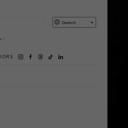
er
IORS