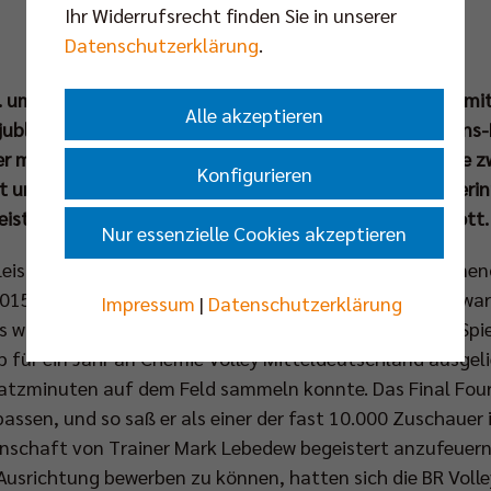
Ihr Widerrufsrecht finden Sie in unserer
Datenschutzerklärung
.
 um 19.30 Uhr) beginnt für die Berlin Recycling Volleys m
Alle akzeptieren
Ljubljana in der Max-Schmeling-Halle die neue Champions-
r mit einem Final Four – das die Berliner in ihrer Historie
Konfigurieren
und Paul Carroll haben beide Turniere miterlebt und erinn
eisterung im Team und bei den Fans. Teil 1: Ruben Schott
Nur essenzielle Cookies akzeptieren
 Leistungsträger und Kapitän ein unverzichtbar erscheinen
015 war er noch fast ein Teenager, ein großes Talent zwar
Impressum
|
Datenschutzerklärung
ars wie Robert Kromm und Scott Touzinsky ausreichend Spie
 für ein Jahr an Chemie Volley Mitteldeutschland ausgel
satzminuten auf dem Feld sammeln konnte. Das Final Fo
passen, und so saß er als einer der fast 10.000 Zuschauer
nschaft von Trainer Mark Lebedew begeistert anzufeuern
 Ausrichtung bewerben zu können, hatten sich die BR Voll