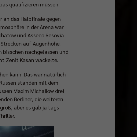
pas qualifizieren müssen.
r an das Halbfinale gegen
tmosphäre in der Arena war
elchatow und Asseco Resovia
e Strecken auf Augenhöhe.
in bisschen nachgelassen und
nt Zenit Kasan wackelte.
en kann. Das war natürlich
r Russen standen mit dem
ssen Maxim Michailow drei
nden Berliner, die weiteren
groß, aber es gab ja tags
riller.