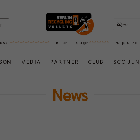
op
Meister
Deutscher Pokalsieger
Europacup-Sieg
ISON
MEDIA
PARTNER
CLUB
SCC JUN
News