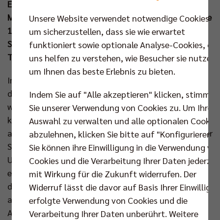
Erfolg (25:15, 25:20, 25:17) gegen den TSV Haching
München in der Bundesliga ab. Dabei durften sich alle
Unsere Website verwendet notwendige Cookies,
14 Spieler den 4.082 Zuschauern in der Max-
um sicherzustellen, dass sie wie erwartet
Schmeling-Halle präsentieren und diese wählten
funktioniert sowie optionale Analyse-Cookies, die
Topscorer Daniel Malescha zum MVP.
uns helfen zu verstehen, wie Besucher sie nutzen,
um Ihnen das beste Erlebnis zu bieten.
Im Duell Erster gegen Elfter wollte Joel Banks nichts
dem Zufall überlassen und schickte zunächst ein
Indem Sie auf "Alle akzeptieren" klicken, stimmen
weiteres Mal sein A-Team auf die Platte. Zu diesem
Sie unserer Verwendung von Cookies zu. Um Ihre
konnte im Mittelblock wieder Nehemiah Mote
Auswahl zu verwalten und alle optionalen Cookie
anstelle von Matthew Knigge zählen. Vor allem an der
abzulehnen, klicken Sie bitte auf "Konfigurieren".
Seitenlinie herrschte zu Spielbeginn eine Menge
Sie können ihre Einwilligung in die Verwendung vo
Unruhe, als Banks’ erste Challenge des Abends nicht
Cookies und die Verarbeitung Ihrer Daten jederzei
erfolgreich war und die Berliner mit einigen Fehlern
mit Wirkung für die Zukunft widerrufen. Der
die Gäste gut ins Spiel kommen ließen (3:4, 8:7). Erst
Widerruf lässt die davor auf Basis Ihrer Einwilligu
als die Hausherren die Konzentration und
erfolgte Verwendung von Cookies und die
Aufschlagqualität hochschraubten, erspielte man
Verarbeitung Ihrer Daten unberührt. Weitere