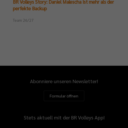
BR Volleys Story: Daniel Malescha ist mehr als der
perfekte Backup
Team 26/27
Abonniere unseren Newsletter!
Formular öffnen
Stets aktuell mit der BR Volleys App!