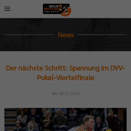
News
Der nächste Schritt: Spannung im DVV-
Pokal-Viertelfinale
Mo 18.11.2024