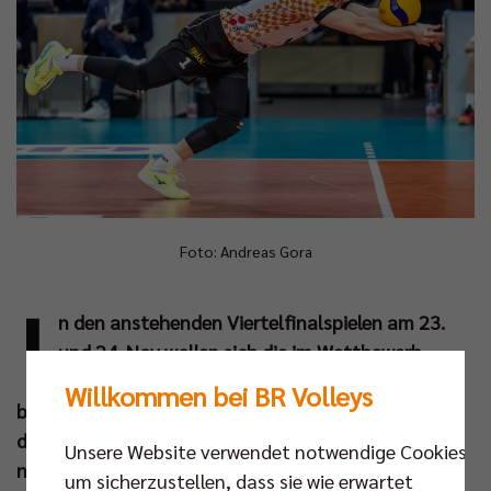
Foto: Andreas Gora
I
n den anstehenden Viertelfinalspielen am 23.
und 24. Nov wollen sich die im Wettbewerb
verbliebenen Erstligisten einen Platz unter den
Willkommen bei BR Volleys
besten Vier sichern und ihrem Traum vom Finale in
der Mannheimer SAP Arena einen Schritt
Unsere Website verwendet notwendige Cookies,
näherkommen. Dyn zeigt alle
um sicherzustellen, dass sie wie erwartet