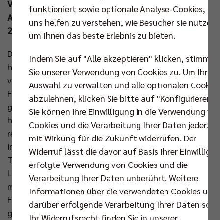
Viertelfinalbegegnungen und überträgt die
funktioniert sowie optionale Analyse-Cookies, die
Auslosung der Halbfinals am Sonntag (24. Nov um
uns helfen zu verstehen, wie Besucher sie nutzen,
20.15 Uhr) live auf YouTube.
um Ihnen das beste Erlebnis zu bieten.
Die Auslosung hat spannende Paarungen
Indem Sie auf "Alle akzeptieren" klicken, stimmen
hervorgebracht: Die Helios Grizzlys Giesen, die sich
Sie unserer Verwendung von Cookies zu. Um Ihre
vor Kurzem dem Überraschungsteam der FT 1844
Auswahl zu verwalten und alle optionalen Cookie
Freiburg in einem spektakulären Fünf-Satz-Spiel
abzulehnen, klicken Sie bitte auf "Konfigurieren".
geschlagen geben mussten, können sich nun in der
Sie können ihre Einwilligung in die Verwendung vo
heimischen Volksbank-Arena Hildesheim
Cookies und die Verarbeitung Ihrer Daten jederzei
revanchieren. Ein weiteres Topspiel erwartet die Fans
mit Wirkung für die Zukunft widerrufen. Der
in Berlin: Dort empfängt der bisher ungeschlagene
Widerruf lässt die davor auf Basis Ihrer Einwilligu
Tabellenführer Berlin Recycling Volleys die SVG
erfolgte Verwendung von Cookies und die
Lüneburg, die in der CEV Champions League Volley
Verarbeitung Ihrer Daten unberührt. Weitere
mit dem Sieg im ersten Gruppenspiel gegen die
Informationen über die verwendeten Cookies und
Franzosen aus Chaumont kräftig Selbstvertrauen
darüber erfolgende Verarbeitung Ihrer Daten sowi
getankt hat. Hoch motiviert gehen auch die Baden
Ihr Widerrufsrecht finden Sie in unserer