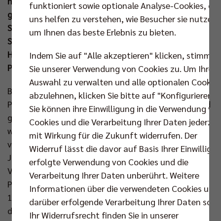
nationalem Terrain in einem „Do or die“-Match
funktioniert sowie optionale Analyse-Cookies, die
gegenüber, denn nur eine Mannschaft kann am
uns helfen zu verstehen, wie Besucher sie nutzen,
Samstag (23. Nov um 18.00 Uhr) in der Max-
um Ihnen das beste Erlebnis zu bieten.
Schmeling-Halle das Ticket für das DVV-Pokal-
Halbfinale buchen. Längst ist dieses Duell ein echter
Indem Sie auf "Alle akzeptieren" klicken, stimmen
Pokal-Klassiker.
Sie unserer Verwendung von Cookies zu. Um Ihre
Auswahl zu verwalten und alle optionalen Cookie
BR Volles vs. SVG Lüneburg – das ist inzwischen eine
abzulehnen, klicken Sie bitte auf "Konfigurieren".
Paarung, die im DVV-Pokal wahnsinnige Matches und
Sie können ihre Einwilligung in die Verwendung vo
große Geschichten hervorbrachte. In Niedersachsen
Cookies und die Verarbeitung Ihrer Daten jederzei
wird man nach der Auslosung vermutlich die Augen
mit Wirkung für die Zukunft widerrufen. Der
verdreht haben, denn schon in den letzten zwei
Widerruf lässt die davor auf Basis Ihrer Einwilligu
Jahren musste man zu K.o.-Spielen im
erfolgte Verwendung von Cookies und die
Volleyballtempel antreten. Hin und her ging es im
Verarbeitung Ihrer Daten unberührt. Weitere
Pokal-Halbfinale der Vorsaison, bis die Berliner mit
Informationen über die verwendeten Cookies und
15:11 im Tiebreak die Nase vorn hatten. Noch
darüber erfolgende Verarbeitung Ihrer Daten sowi
dramatischer war es vor ziemlich genau zwei Jahren,
Ihr Widerrufsrecht finden Sie in unserer