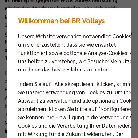
wieder den Anschluss herstellen, ehe sich beide
Mannschaften am nächsten Spieltag (07. Dez um
Willkommen bei BR Volleys
18.00 Uhr) in der Max-Schmeling-Halle
gegenüberstehen. Dann hoffen der MVP des Sieges in
Unsere Website verwendet notwendige Cookies,
Freiburg, Matthew Knigge, und seine Nebenmänner
um sicherzustellen, dass sie wie erwartet
auf starke Unterstützung, denn ab sofort ist für das
funktioniert sowie optionale Analyse-Cookies, die
Topspiel der Oberrang im Volleyballtempel geöffnet.
uns helfen zu verstehen, wie Besucher sie nutzen,
um Ihnen das beste Erlebnis zu bieten.
Eine seit zwei Wochen mit 1.700 Zuschauern restlos
ausverkaufte Halle und eine Pyroshow außerhalb der
Indem Sie auf "Alle akzeptieren" klicken, stimmen
Fensterfront sorgten für eine allemal würdige
Sie unserer Verwendung von Cookies zu. Um Ihre
Atmosphäre für den Aufschlag des Tabellenersten
Auswahl zu verwalten und alle optionalen Cookie
beim -vierten. Zwei Veränderungen nahm Headcoach
abzulehnen, klicken Sie bitte auf "Konfigurieren".
Joel Banks für den Auftritt im Breisgau vor und beide
Sie können ihre Einwilligung in die Verwendung vo
Neulinge in der Berliner Formation hatten direkt
Cookies und die Verarbeitung Ihrer Daten jederzei
Impact. Mit seinem ersten Angriff setzte Simon
mit Wirkung für die Zukunft widerrufen. Der