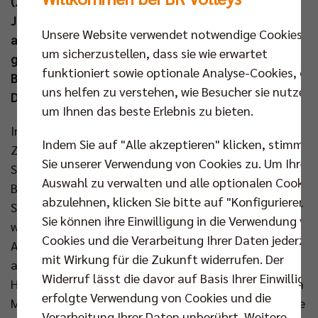
(25:17, 25:21, 25:18) hingegen an. Zum
Jahreswechsel warten nun fünf trainingsfreie Tage
Unsere Website verwendet notwendige Cookies,
auf MVP Nehemiah Mote & Co, bevor die BR Volleys
um sicherzustellen, dass sie wie erwartet
gemeinsam mit der Frauenmannschaft des Berlin
funktioniert sowie optionale Analyse-Cookies, die
Brandenburger Sportclubs zum besonderen
uns helfen zu verstehen, wie Besucher sie nutzen,
Doppelspieltag laden (11. Jan um 16.30 Uhr).
um Ihnen das beste Erlebnis zu bieten.
Im letzten Spiel des Jahres 2024 stand nach langer
Indem Sie auf "Alle akzeptieren" klicken, stimmen
Zeit erstmals wieder Nehemiah Mote in der
Sie unserer Verwendung von Cookies zu. Um Ihre
Startformation und nachdem Simon Plaskie das
Auswahl zu verwalten und alle optionalen Cookie
Bundesliga-Match gegen Giesen mit
abzulehnen, klicken Sie bitte auf "Konfigurieren".
Schulterproblemen noch verpasste, nahm der Belgier
Sie können ihre Einwilligung in die Verwendung vo
wieder einsatzbereit auf der Bank Platz. Der
Cookies und die Verarbeitung Ihrer Daten jederzei
Australier Mote konnte sich direkt zu Spielbeginn
mit Wirkung für die Zukunft widerrufen. Der
auszeichnen und setzte gleich zwei Blocks – Auszeit
Widerruf lässt die davor auf Basis Ihrer Einwilligu
Herrsching (5:1). Neben den starken Aufschlägen von
erfolgte Verwendung von Cookies und die
Moritz Reichert und Ruben Schott fielen vor allem die
Verarbeitung Ihrer Daten unberührt. Weitere