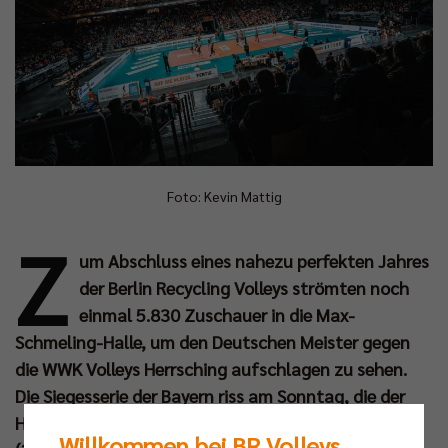
Foto: Kevin Mattig
Z
um Abschluss eines nahezu perfekten Jahres
der Berlin Recycling Volleys strömten noch
einmal 5.830 Zuschauer in die Max-
Schmeling-Halle, um den Deutschen Meister gegen
die WWK Volleys Herrsching aufschlagen zu sehen.
Die Siegesserie der Bayern riss am Sonntag, die der
Hauptstädter hält nach dem souveränen 3:0-Erfolg
Willkommen bei BR Volleys