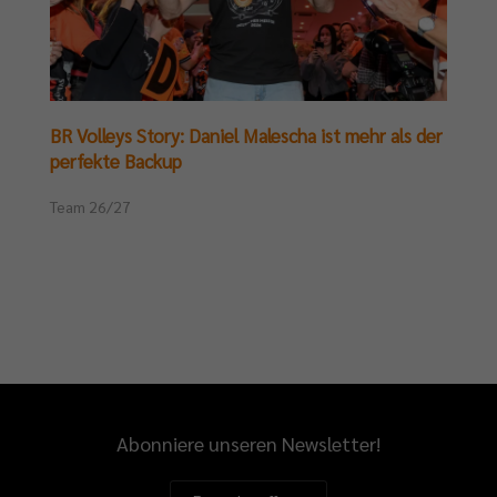
BR Volleys Story: Daniel Malescha ist mehr als der
perfekte Backup
Team 26/27
Abonniere unseren Newsletter!