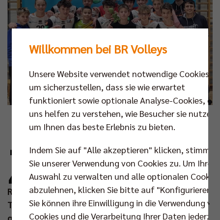
Willkommen bei BR Volleys
Unsere Website verwendet notwendige Cookies,
um sicherzustellen, dass sie wie erwartet
funktioniert sowie optionale Analyse-Cookies, die
uns helfen zu verstehen, wie Besucher sie nutzen,
Foto: SCC JUNIORS
um Ihnen das beste Erlebnis zu bieten.
Z
Indem Sie auf "Alle akzeptieren" klicken, stimmen
um 16. Mal richten die SCC JUNIORS an
Sie unserer Verwendung von Cookies zu. Um Ihre
diesem Wochenende (04./05. Jan 2025) das
Auswahl zu verwalten und alle optionalen Cookie
Rita-Neise-Gedenkturnier powered by Berlin
abzulehnen, klicken Sie bitte auf "Konfigurieren".
Recycling GmbH aus. Der Einladung zum
Sie können ihre Einwilligung in die Verwendung vo
Traditionsturnier folgen 19 Mannschaften, darunter
Cookies und die Verarbeitung Ihrer Daten jederzei
gleich vier Teams aus dem Nachbarland Polen. Auch