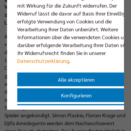
mit Wirkung für die Zukunft widerrufen. Der
Vereine aus Köln, Hamburg und Wiesbaden zählen
Widerruf lässt die davor auf Basis Ihrer Einwilligu
zum Teilnehmerfeld - ebenso wie diverse
erfolgte Verwendung von Cookies und die
Landesauswahlteams.
Verarbeitung Ihrer Daten unberührt. Weitere
Ab Samstag (04. Jan) um 10 Uhr fliegt in der Otto-
Informationen über die verwendeten Cookies und
von-Guericke-Schule (Eisenzahnstraße 47-48, Berlin)
darüber erfolgende Verarbeitung Ihrer Daten sowi
der Ball. Das Finale soll am Sonntag (05. Jan) um
Ihr Widerrufsrecht finden Sie in unserer
14.30 Uhr steigen. Gespielt wird auf bis zu sechs
Datenschutzerklärung
.
Courts gleichzeitig. Auch in diesem Jahr wird das
größte Turnier, dass die SCC JUNIORS jährlich
Alle akzeptieren
ausrichten, von starken Partnern unterstützt -
darunter der Titelsponsor der Profimannschaft oder
Konfigurieren
auch der engagierte Fanclub VolleyTigers. Für
Samstagabend (ab 18.00 Uhr) haben sich BR Volleys
Nur essenzielle Cookies akzeptieren
Spieler angekündigt. Simon Plaskie, Florian Krage und
Djifa Amedeganto werden dem Nachwuchsevent
Impressum
|
Datenschutzerklärung
einen Besuch abstatten. Das Turnier findet jährlich in