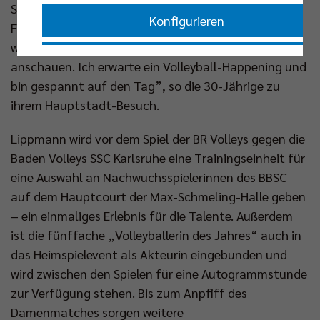
Schmeling-Halle dabei zu sein. Ich glaube, für die
Konfigurieren
Frauenmannschaft wird es eine krasse Erfahrung,
wenn sich viele Zuschauer auch das zweite Spiel
Nur essenzielle Cookies akzeptieren
anschauen. Ich erwarte ein Volleyball-Happening und
bin gespannt auf den Tag”, so die 30-Jährige zu
Impressum
|
Datenschutzerklärung
ihrem Hauptstadt-Besuch.
Lippmann wird vor dem Spiel der BR Volleys gegen die
Baden Volleys SSC Karlsruhe eine Trainingseinheit für
eine Auswahl an Nachwuchsspielerinnen des BBSC
auf dem Hauptcourt der Max-Schmeling-Halle geben
– ein einmaliges Erlebnis für die Talente. Außerdem
ist die fünffache „Volleyballerin des Jahres“ auch in
das Heimspielevent als Akteurin eingebunden und
wird zwischen den Spielen für eine Autogrammstunde
zur Verfügung stehen. Bis zum Anpfiff des
Damenmatches sorgen weitere