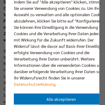
Indem Sie auf "Alle akzeptieren" klicken, stimmen
Sportclub in der 2. Bundesliga Pro der Frauen den VfL
Sie unserer Verwendung von Cookies zu. Um Ihre
Oythe (19.00 Uhr). Olympia-Teilnehmerin und BR
Auswahl zu verwalten und alle optionalen Cookie
Volleys Athletin Louisa Lippmann lässt sich die
abzulehnen, klicken Sie bitte auf "Konfigurieren".
Premiere des Doppelspieltags im Volleyballtempel
Sie können ihre Einwilligung in die Verwendung vo
nicht entgehen und zählt damit zu den rund 5.000
Cookies und die Verarbeitung Ihrer Daten jederzei
Zuschauern, die zum Jahresauftakt erwartet
mit Wirkung für die Zukunft widerrufen. Der
werden.
Widerruf lässt die davor auf Basis Ihrer Einwilligu
Ihr Engagement für den Frauensport haben die BR
erfolgte Verwendung von Cookies und die
Volleys zu Beginn des vergangenen Jahres in zwei
Verarbeitung Ihrer Daten unberührt. Weitere
Richtungen vorangetrieben. Beide werden beim
Informationen über die verwendeten Cookies und
Heimspiel am Samstag nun erstmals
darüber erfolgende Verarbeitung Ihrer Daten sowi
zusammengeführt. Denn mit Louisa Lippmann wird
Ihr Widerrufsrecht finden Sie in unserer
die Beachvolleyballerin des Rekordmeisters live vor
Datenschutzerklärung
.
Ort den Kooperationspartner Berlin Brandenburger
Sportclub unterstützen. „Ich freue mich sehr,
Alle akzeptieren
erstmals in dieser Saison wieder in der Max-