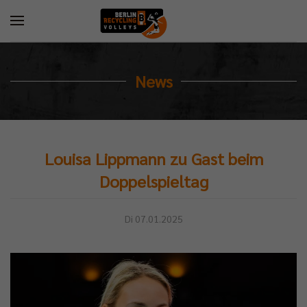
News
Louisa Lippmann zu Gast beim
Doppelspieltag
Di 07.01.2025