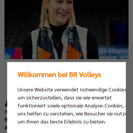
Foto: Kevin Mattig
Willkommen bei BR Volleys
A
m Samstag (11. Jan) steigt in der Max-
Unsere Website verwendet notwendige Cookies,
Schmeling-Halle das erste Berliner
um sicherzustellen, dass sie wie erwartet
Volleyball-Highlight des Jahres 2025. Nicht
funktioniert sowie optionale Analyse-Cookies, die
nur, dass die BR Volleys um 16.30 Uhr gegen die
uns helfen zu verstehen, wie Besucher sie nutzen,
Baden Volleys SSC Karlsruhe aufschlagen, im
um Ihnen das beste Erlebnis zu bieten.
Anschluss empfängt der Berlin Brandenburger