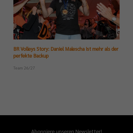
BR Volleys Story: Daniel Malescha ist mehr als der
perfekte Backup
Team 26/27
Abonniere unseren Newsletter!