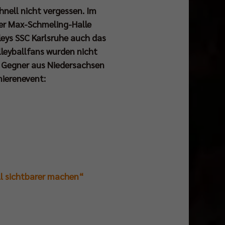
hnell nicht vergessen. Im
er Max-Schmeling-Halle
leys SSC Karlsruhe auch das
leyballfans wurden nicht
 Gegner aus Niedersachsen
mierenevent:
ll sichtbarer machen“