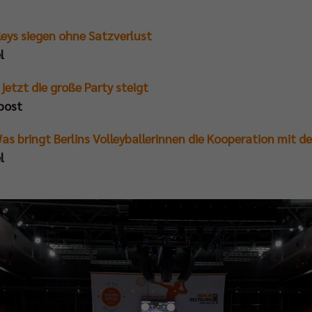
leys siegen ohne Satzverlust
l
jetzt die große Party steigt
post
as bringt Berlins Volleyballerinnen die Kooperation mit de
l