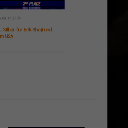
August 2026
25. Juli 2026
-Silber für Erik Shoji und
German Beach Club Fin
am USA
Titelpremiere für BR V