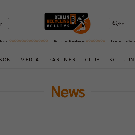
op
Meister
Deutscher Pokalsieger
Europacup-Sieg
ISON
MEDIA
PARTNER
CLUB
SCC JUN
News