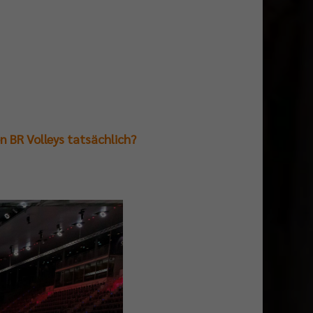
n BR Volleys tatsächlich?