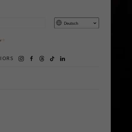
er
IORS