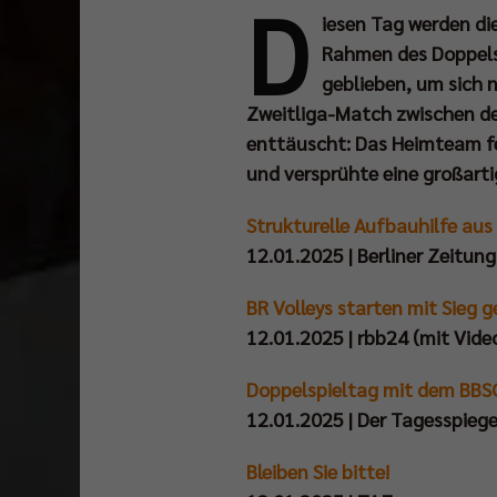
D
iesen Tag werden di
Rahmen des Doppelsp
geblieben, um sich 
Zweitliga-Match zwischen de
enttäuscht: Das Heimteam f
und versprühte eine großart
Strukturelle Aufbauhilfe aus
12.01.2025 | Berliner Zeitung
BR Volleys starten mit Sieg g
12.01.2025 | rbb24 (mit Vide
Doppelspieltag mit dem BBSC 
12.01.2025 | Der Tagesspiege
Bleiben Sie bitte!