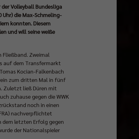
 der Volleyball Bundesliga
 Uhr) die Max-Schmeling-
iern konnten. Diesem
en und will seine weiße
m Fließband. Zweimal
hs auf dem Transfermarkt
er Tomas Kocian-Falkenbach
ein zum dritten Mal in fünf
. Zuletzt ließ Düren mit
s auch zuhause gegen die WWK
zrückstand noch in einen
(FRA) nachverpflichtet
h dem letzten Erfolg gegen
wurde der Nationalspieler