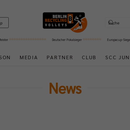
op
Meister
Deutscher Pokalsieger
Europacup-Sieg
ISON
MEDIA
PARTNER
CLUB
SCC JUN
News