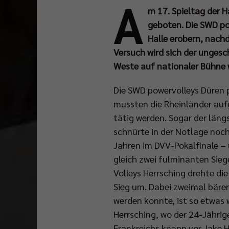
A
m 17. Spieltag der H
geboten. Die SWD p
Halle erobern, nach
Versuch wird sich der ungesc
Weste auf nationaler Bühne 
Die SWD powervolleys Düren p
mussten die Rheinländer auf
tätig werden. Sogar der län
schnürte in der Notlage noch
Jahren im DVV-Pokalfinale – 
gleich zwei fulminanten Sie
Volleys Herrsching drehte d
Sieg um. Dabei zweimal bären
werden konnte, ist so etwas 
Herrsching, wo der 24-Jährig
Frankreichs knapp vor Jake 