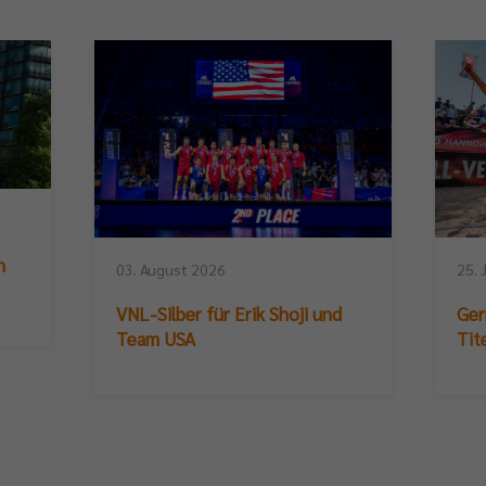
n
03. August 2026
25. 
VNL-Silber für Erik Shoji und
Ger
Team USA
Tit