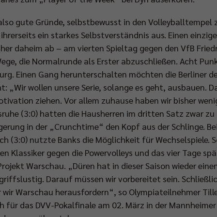
lso gute Gründe, selbstbewusst in den Volleyballtempel 
 ihrerseits ein starkes Selbstverständnis aus. Einen einz
her daheim ab – am vierten Spieltag gegen den VfB Fried
Wege, die Normalrunde als Erster abzuschließen. Acht Pun
rg. Einen Gang herunterschalten möchten die Berliner de
t: „Wir wollen unsere Serie, solange es geht, ausbauen. Da
otivation ziehen. Vor allem zuhause haben wir bisher wen
sruhe (3:0) hatten die Hausherren im dritten Satz zwar z
gerung in der „Crunchtime“ den Kopf aus der Schlinge. B
 (3:0) nutzte Banks die Möglichkeit für Wechselspiele. So
n Klassiker gegen die Powervolleys und das vier Tage spä
rojekt Warschau. „Düren hat in dieser Saison wieder einen
griffslustig. Darauf müssen wir vorbereitet sein. Schließli
 wir Warschau herausfordern“, so Olympiateilnehmer Tille
für das DVV-Pokalfinale am 02. März in der Mannheimer 