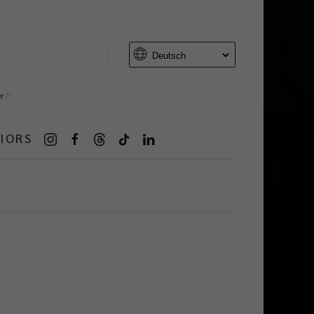
er
IORS