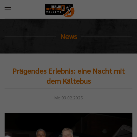
News
Prägendes Erlebnis: eine Nacht mit
dem Kältebus
Mo 03.02.2025