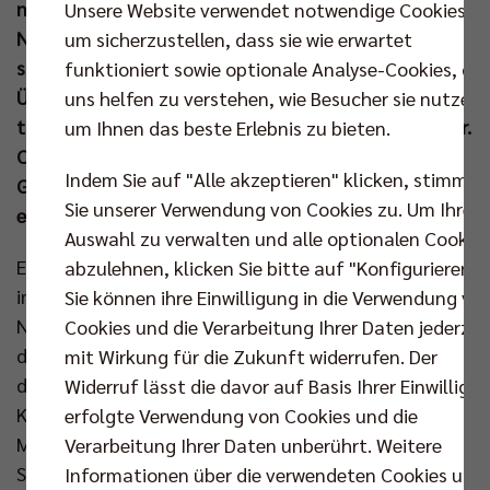
nicht mehr aus eigener Kraft eine Kälte-
Unsere Website verwendet notwendige Cookies,
Notübernachtung aufsuchen können und fährt
um sicherzustellen, dass sie wie erwartet
sie auf ihren Wunsch zu einem sicheren
funktioniert sowie optionale Analyse-Cookies, die
Übernachtungsplatz. Gemeinsam mit dem
uns helfen zu verstehen, wie Besucher sie nutzen,
theologischen Vorstand der Berliner Stadtmission, Dr.
um Ihnen das beste Erlebnis zu bieten.
Christian Ceconi, begleitete BR Volleys
Indem Sie auf "Alle akzeptieren" klicken, stimmen
Geschäftsführer Kaweh Niroomand nun die
Sie unserer Verwendung von Cookies zu. Um Ihre
engagierten Ehrenamtler bei einem Einsatz.
Auswahl zu verwalten und alle optionalen Cookie
Es war ein Abend, der Kaweh Niroomand noch lange
abzulehnen, klicken Sie bitte auf "Konfigurieren".
im Gedächtnis bleiben wird. Nach der Andacht in der
Sie können ihre Einwilligung in die Verwendung vo
Notübernachtung in der Lehrter Straße ging es für
Cookies und die Verarbeitung Ihrer Daten jederzei
den BR Volleys Geschäftsführer mit der Notfallhilfe
mit Wirkung für die Zukunft widerrufen. Der
der Berliner Stadtmission durch die Nacht. Drei
Widerruf lässt die davor auf Basis Ihrer Einwilligu
Kältebusse fuhren von der Zentrale ab, um bis in die
erfolgte Verwendung von Cookies und die
Morgenstunden Menschen zu helfen, die auf der
Verarbeitung Ihrer Daten unberührt. Weitere
Straße in Not gerieten. Für Niroomand ein von der
Informationen über die verwendeten Cookies und