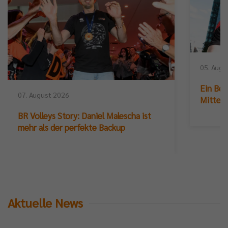
05. Augu
Ein Ber
07. August 2026
Mittelb
BR Volleys Story: Daniel Malescha ist
mehr als der perfekte Backup
Aktuelle News