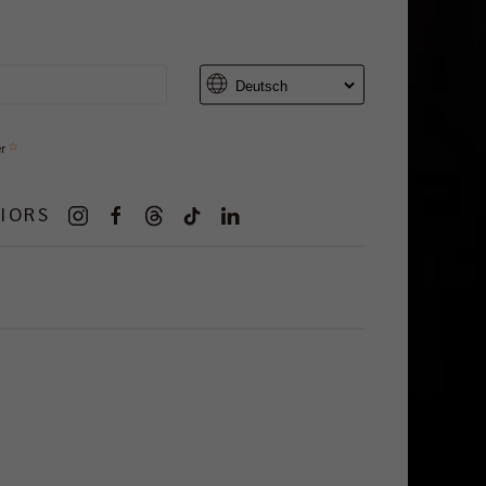
er
IORS