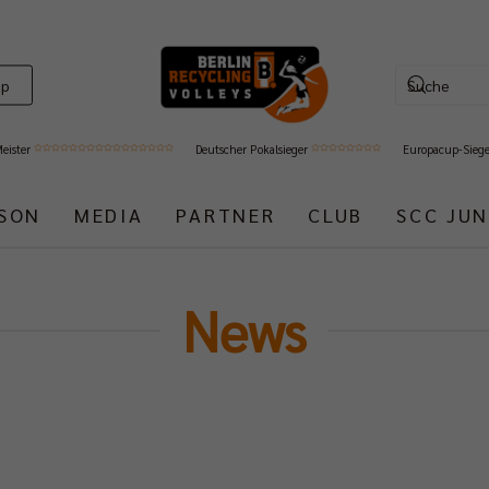
op
Meister
Deutscher Pokalsieger
Europacup-Sieg
ISON
MEDIA
PARTNER
CLUB
SCC JUN
News