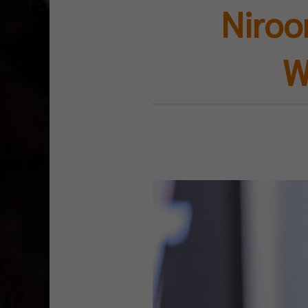
Niroo
W