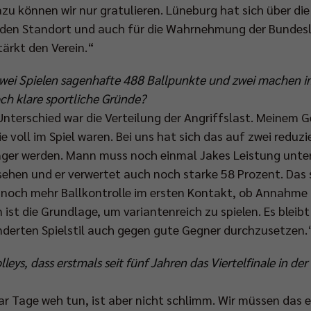
zu können wir nur gratulieren. Lüneburg hat sich über die 
den Standort und auch für die Wahrnehmung der Bundeslig
stärkt den Verein.“
 zwei Spielen sagenhafte 488 Ballpunkte und zwei machen 
ch klare sportliche Gründe?
 Unterschied war die Verteilung der Angriffslast. Meinem
ie voll im Spiel waren. Bei uns hat sich das auf zwei reduzi
nger werden. Mann muss noch einmal Jakes Leistung unter
hen und er verwertet auch noch starke 58 Prozent. Das sp
n noch mehr Ballkontrolle im ersten Kontakt, ob Annahme 
 ist die Grundlage, um variantenreich zu spielen. Es bleib
derten Spielstil auch gegen gute Gegner durchzusetzen.
lleys, dass erstmals seit fünf Jahren das Viertelfinale in 
ar Tage weh tun, ist aber nicht schlimm. Wir müssen das 