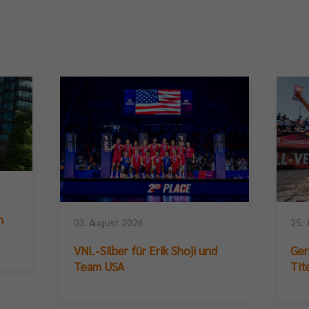
n
03. August 2026
25. 
VNL-Silber für Erik Shoji und
Ger
Team USA
Tit