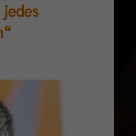
 jedes
n“