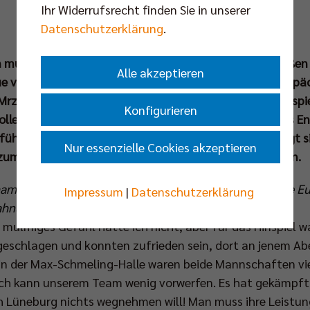
Ihr Widerrufsrecht finden Sie in unserer
Datenschutzerklärung
.
on mussten sich die BR Volleys wenige Tage vor dem große
Alle akzeptieren
 verabschieden und gehen mit einer Niederlage im Gepäck
rz um 16.45 Uhr, live bei
www.dyn.sport
). Vor dem Endspi
Konfigurieren
lleys Düren ordnet Kaweh Niroomand im Interview das En
sführer zollt der SVG Lüneburg großen Respekt und zeigt si
Nur essenzielle Cookies akzeptieren
zum dritten Mal in Serie in die Hauptstadt holen können.
hampions-League-Spielen gegen Lüneburg etwas auf die E
Impressum
|
Datenschutzerklärung
rahnung oder zumindest ein mulmiges Gefühl?
 mulmiges Gefühl hatte ich nicht, aber für das Hinspiel w
ngeschlagen und konnten zufrieden sein, dort an jenem A
in der Max-Schmeling-Halle waren beide Mannschaften vie
er ich kann unserem Team wenig vorwerfen. Es hat gekämpf
h Lüneburg nichts wegnehmen will! Man muss ihre Leistun