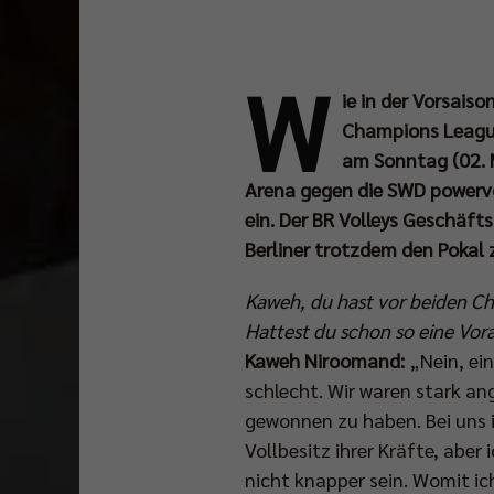
W
ie in der Vorsais
Champions League
am Sonntag (02. M
Arena gegen die SWD powervo
ein. Der BR Volleys Geschäft
Berliner trotzdem den Pokal 
Kaweh, du hast vor beiden C
Hattest du schon so eine Vo
Kaweh Niroomand:
„Nein, ein
schlecht. Wir waren stark a
gewonnen zu haben. Bei uns 
Vollbesitz ihrer Kräfte, ab
nicht knapper sein. Womit ic