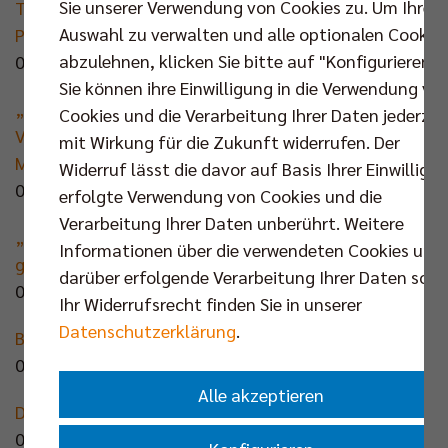
Sie unserer Verwendung von Cookies zu. Um Ihre
Trikot vergessen – Zuschauer hilft Volleyballer beim
Auswahl zu verwalten und alle optionalen Cookie
Pokalfinale aus
abzulehnen, klicken Sie bitte auf "Konfigurieren".
04.03.2025 | spiegel.de
Sie können ihre Einwilligung in die Verwendung vo
„Das ist unbegreiflich und macht einfach wütend“:
Cookies und die Verarbeitung Ihrer Daten jederzei
Volleyball-Welt geschockt nach Pokalfinale in
mit Wirkung für die Zukunft widerrufen. Der
Mannheim
Widerruf lässt die davor auf Basis Ihrer Einwilligu
03.03.2025 | Der Tagesspiegel
erfolgte Verwendung von Cookies und die
Verarbeitung Ihrer Daten unberührt. Weitere
„Wäre dafür, das Finale auf Samstag zu legen“: So
Informationen über die verwendeten Cookies und
geht es weiter mit der Pokal-Party im Volleyball
darüber erfolgende Verarbeitung Ihrer Daten sowi
03.03.2025 | Der Tagesspiegel(+)
Ihr Widerrufsrecht finden Sie in unserer
Datenschutzerklärung
.
BR Volleys feiern Pokal-Hattrick
03.03.2025 | ZDF heute
Alle akzeptieren
Der Champion aus Berlin wankt
03.03.2025 | FAZ(+)