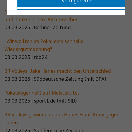
Konfigurieren
Nach dem Pokalsieg feiern die Berlin Volleys im Bus
Nur essenzielle Cookies akzeptieren
und danken einem Kita-Erzieher
03.03.2025 | Berliner Zeitung
Impressum
|
Datenschutzerklärung
"Wir wollten im Pokal eine schnelle
Wiedergutmachung"
03.03.2025 | rbb24
BR Volleys: Jake Hanes macht den Unterschied
03.03.2025 | Süddeutsche Zeitung (mit DPA)
Pokalsieger heiß auf Meistertitel
03.03.2025 | sport1.de (mit SID)
BR Volleys gewinnen dank Hanes Final-Krimi gegen
Düren
02.03.2025 | Süddeutsche Zeitung