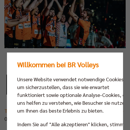
Foto: Justus Stegemann
Willkommen bei BR Volleys
D
ie Medienstimmen zum Triumph in
Unsere Website verwendet notwendige Cookies,
Mannheim:
um sicherzustellen, dass sie wie erwartet
funktioniert sowie optionale Analyse-Cookies, die
uns helfen zu verstehen, wie Besucher sie nutzen,
um Ihnen das beste Erlebnis zu bieten.
Trikot vergessen: Fan hilft Ex-Häfler aus der Patsche
06.02.2025 | schwaebische.de
Indem Sie auf "Alle akzeptieren" klicken, stimmen