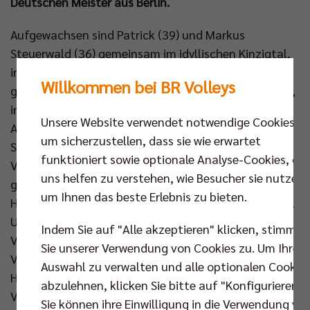
Deutschen Meister aus Berlin.
Aufgewachsen sind Patrick (39) und Markus
Steuerwald (36) gemeinsam im idyllischen Kinzigtal,
in Hausach – zwanzig Kilometer entfernt von der
Willkommen bei BR Volleys
größten Kuckucksuhr der Welt. Im Schwarzwald also,
in einem kaum 6.000 Seelen zählenden Städtchen.
Unsere Website verwendet notwendige Cookies,
Aber wieso wurden die Brüder dann nicht zu
um sicherzustellen, dass sie wie erwartet
Skilangläufern, sondern zu zwei der besten
funktioniert sowie optionale Analyse-Cookies, die
Volleyballspieler Deutschlands ihrer Zeit? „Schnee
uns helfen zu verstehen, wie Besucher sie nutzen,
gab es bei uns nicht so viel“, erklärt Markus, „aber
um Ihnen das beste Erlebnis zu bieten.
Hausach hatte einen Verein, der in der 3. Liga spielte.
Unser Vater war einige Jahre Abteilungsleiter
Indem Sie auf "Alle akzeptieren" klicken, stimmen
Volleyball. Dazu bot ein Lehrer eine Schul-AG
Sie unserer Verwendung von Cookies zu. Um Ihre
Volleyball an. Ab der Grundschule.“ Volleyball in
Auswahl zu verwalten und alle optionalen Cookie
Hausach war also populär. Unter diesen
abzulehnen, klicken Sie bitte auf "Konfigurieren".
Voraussetzungen starteten beide durch, konnten
Sie können ihre Einwilligung in die Verwendung vo